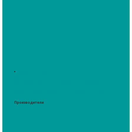
Духовые шкафы
Духовые шкафы высотой 60 см.
Духовые шкафы с
микроволновым режимом
Духовые шкафы-пароварки
Компактные духовые шкафы
Микроволновые печи
встраиваемые
Шкафы для подогрева посуды
Вакууматоры
Производители