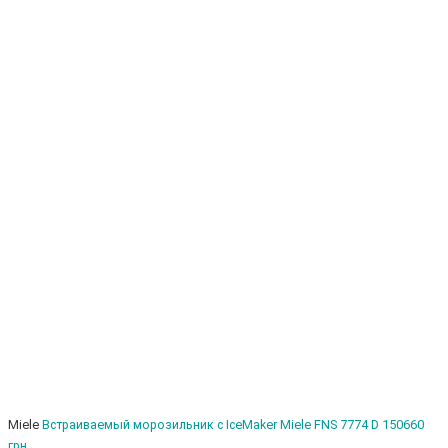
Miele
Встраиваемый морозильник с IceMaker Miele FNS 7774 D
150660
грн.