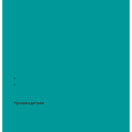
Посудомоечные машины
Холодильники и морозильные камеры
Винные шкафы
Холодильники с морозильной камерой
Холодильные шкафы
Морозильные камеры, лари
Производители