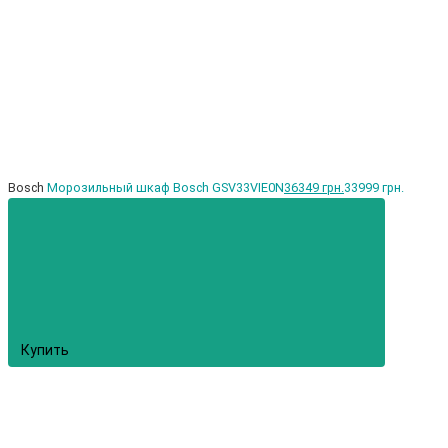
Bosch
Морозильный шкаф Bosch GSV33VIE0N
36349 грн.
33999 грн.
Купить