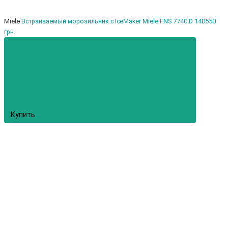
Miele
Встраиваемый морозильник с IceMaker Miele FNS 7740 D
140550
грн.
Купить