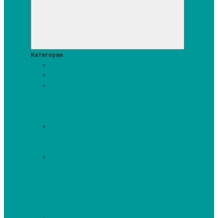
Категории
Акции
Посудомоечные машины
Стиральные и сушильные машины
Аксессуары для стирки и сушки
Средства для стирки и
сушки
Сушильные шкафы
Стиральные машины
Сушильные машины
Стирально-сушильные машины
Холодильники и морозильные камеры
Винные шкафы
Холодильники с морозильной камерой
Холодильные шкафы
Морозильные камеры, лари
Духовые шкафы
Духовые шкафы высотой 60 см.
Духовые шкафы с
микроволновым режимом
Духовые шкафы-пароварки
Компактные духовые шкафы
Микроволновые печи
встраиваемые
Шкафы для подогрева посуды
Вакууматоры