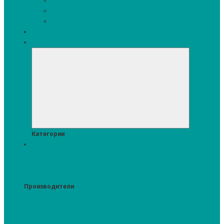
Варочные поверхности
Кофемашины
Кухонная мебель
Акции
Комплекти
Категории
Стиральные и сушильные машины
Аксессуары для стирки и сушки
Средства для стирки и сушки
Сушильные шкафы
Стиральные машины
Сушильные машины
Стирально-сушильные машины
Производители