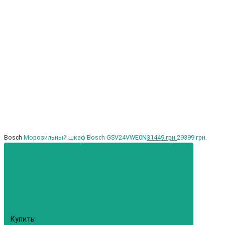
Bosch
Морозильный шкаф Bosch GSV24VWE0N
31449 грн.
29399 грн.
Купить