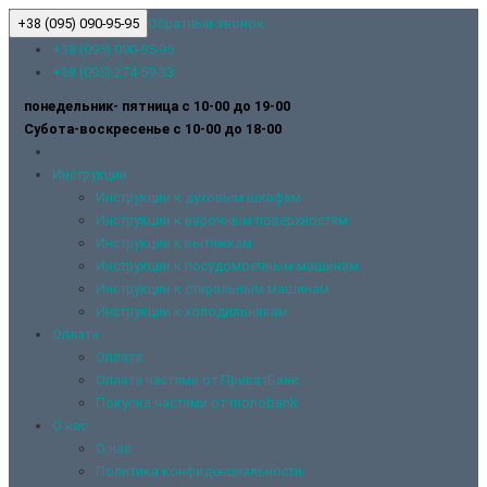
+38 (095) 090-95-95
Обратный звонок
+38 (095) 090-95-95
+38 (095) 274-59-33
понедельник- пятница с 10-00 до 19-00
Субота-воскресенье с 10-00 до 18-00
Инструкции
Инструкции к духовым шкафам
Инструкции к варочным поверхностям
Инструкции к вытяжкам
Инструкции к посудомоечным машинам
Инструкции к стиральным машинам
Инструкции к холодильникам
Оплата
Оплата
Оплата частями от ПриватБанк
Покупка частями от monobank
О нас
О нас
Политика конфиденциальности