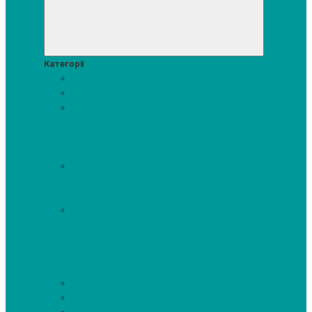
Категорії
Акції
Посудомийні машини
Пральні та сушильні машини
Аксесуари для прання та сушки
Засоби для прання та
сушіння
Сушильні шафи
Пральні машини
Сушильні
машини
Прально-сушильні машини
Холодильники і морозильні камери
Винні шафи
Холодильники з морозильною камерою
Холодильні шафи
Морозильні камери, ларі
Духові шафи
Духові шафи висотою 60 см.
Духові шафи з
мікрохвильовим режимом
Духові шафи-пароварки
Компактні духові шафи
Мікрохвильові печі вбудовувані
Шафи для підігріву посуду
Вакууматори
Варильні поверхні
Кавомашини