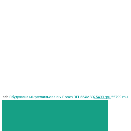
Bosch
Вбудована мікрохвильова піч Bosch BEL554MS0
25499 грн.
22799 грн.