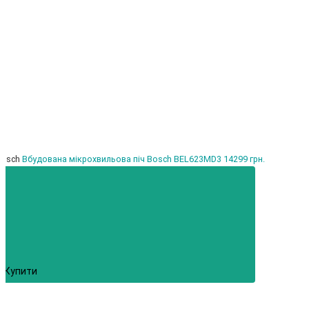
Bosch
Вбудована мікрохвильова піч Bosch BEL623MD3
14299 грн.
Купити