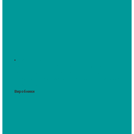
Духові шафи
Духові шафи висотою 60 см.
Духові шафи з мікрохвильовим
режимом
Духові шафи-пароварки
Компактні духові шафи
Мікрохвильові печі вбудовувані
Шафи для підігріву посуду
Вакууматори
Виробники