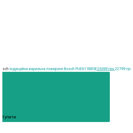
Bosch
Індукційна варильна поверхня Bosch PUE611BB5E
25599 грн.
22799 грн.
Купити