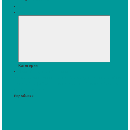
Кухонні меблі
Акції
Комплекти
Категории
Пральні та сушильні машини
Аксесуари для прання та сушки
Засоби для прання та сушіння
Сушильні шафи
Пральні машини
Сушильні машини
Прально-
сушильні машини
Виробники