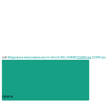
Bosch
Вбудована мікрохвильова піч Bosch BEL554MB2
25499 грн.
22599 грн.
Купити