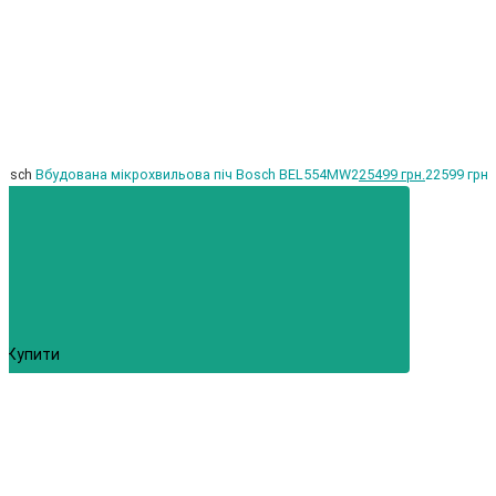
Bosch
Вбудована мікрохвильова піч Bosch BEL554MW2
25499 грн.
22599 грн.
Купити