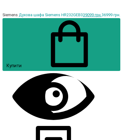
Siemens
Духова шафа Siemens HR232GEB3
39099 грн.
36999 грн.
Купити