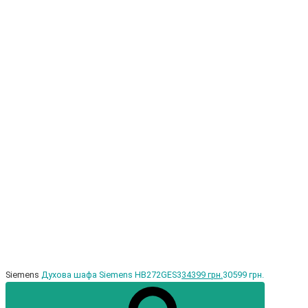
Siemens
Духова шафа Siemens HB272GES3
34399 грн.
30599 грн.