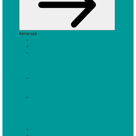
Категорії
Акції
Посудомийні машини
Пральні та сушильні машини
Аксесуари для прання та сушки
Засоби для прання та
сушіння
Сушильні шафи
Пральні машини
Сушильні
машини
Прально-сушильні машини
Холодильники і морозильні камери
Винні шафи
Холодильники з морозильною камерою
Холодильні шафи
Морозильні камери, ларі
Духові шафи
Духові шафи висотою 60 см.
Духові шафи з
мікрохвильовим режимом
Духові шафи-пароварки
Компактні духові шафи
Мікрохвильові печі вбудовувані
Шафи для підігріву посуду
Вакууматори
Варильні поверхні
Кавомашини