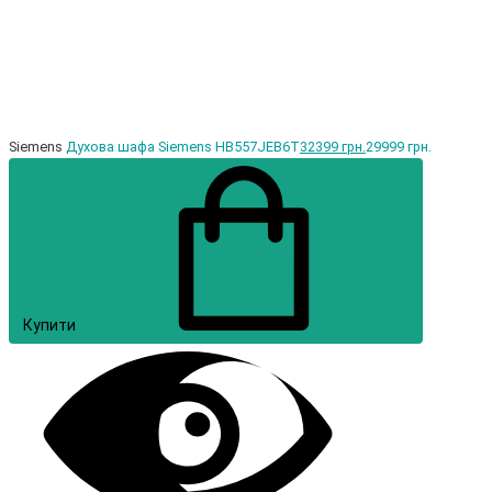
Siemens
Духова шафа Siemens HB557JEB6T
32399 грн.
29999 грн.
Купити