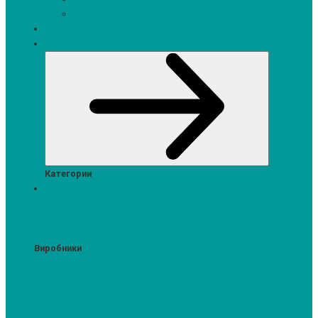
Кухонні меблі
Акції
Комплекти
Категории
Пральні та сушильні машини
Аксесуари для прання та сушки
Засоби для прання та сушіння
Сушильні шафи
Пральні машини
Сушильні машини
Прально-
сушильні машини
Виробники