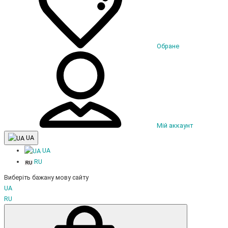
Обране
Мій аккаунт
UA
UA
RU
Виберіть бажану мову сайту
UA
RU