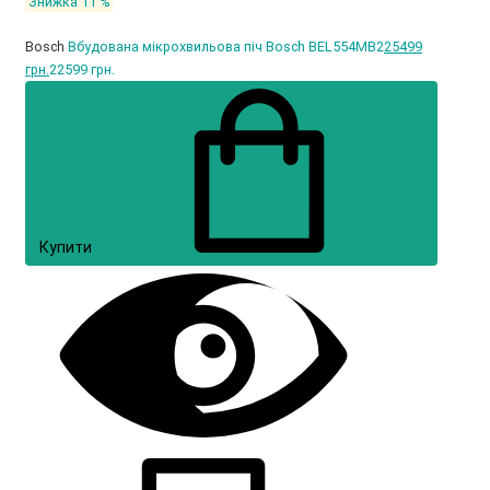
Знижка 11 %
Bosch
Вбудована мікрохвильова піч Bosch BEL554MB2
25499
грн.
22599 грн.
Купити