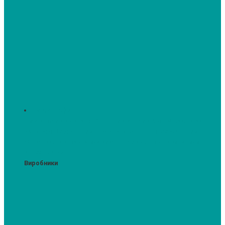
Духові шафи
Духові шафи висотою 60 см.
Духові шафи з мікрохвильовим
режимом
Духові шафи-пароварки
Компактні духові шафи
Мікрохвильові печі вбудовувані
Шафи для підігріву посуду
Вакууматори
Виробники