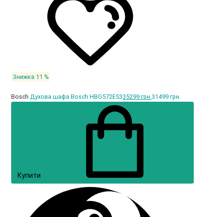
Знижка 11 %
Bosch
Духова шафа Bosch HBG572ES3
35299 грн.
31499 грн.
Купити