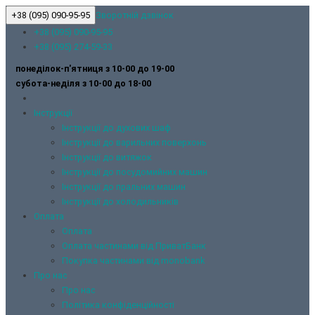
+38 (095) 090-95-95
Зворотній дзвінок
+38 (095) 090-95-95
+38 (095) 274-59-33
понеділок-п'ятниця з 10-00 до 19-00
субота-неділя з 10-00 до 18-00
Інструкції
Інструкції до духових шаф
Інструкції до варильних поверхонь
Інструкції до витяжок
Інструкції до посудомийних машин
Інструкції до пральних машин
Інструкції до холодильників
Оплата
Оплата
Оплата частинами від ПриватБанк
Покупка частинами від monobank
Про нас
Про нас
Політика конфіденційності