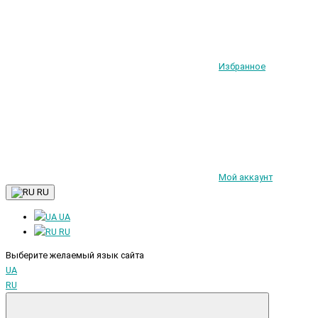
Избранное
Мой аккаунт
RU
UA
RU
Выберите желаемый язык сайта
UA
RU