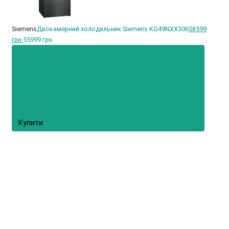
Siemens
Двокамерний холодильник Siemens KG49NXX306
58599
грн.
55999 грн.
Купити