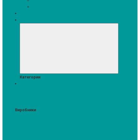
Кавомашини
Кухонні меблі
Акції
Комплекти
Категории
Пральні та сушильні машини
Аксесуари для прання та сушки
Засоби для прання та сушіння
Сушильні шафи
Пральні машини
Сушильні машини
Прально-
сушильні машини
Виробники