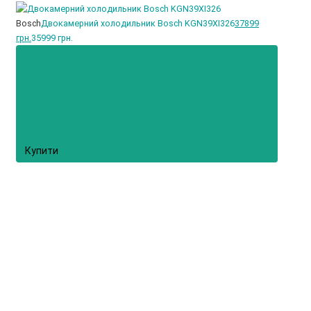
Bosch
Двокамерний холодильник Bosch KGN39XI326
37899
грн.
35999 грн.
Купити