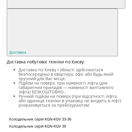
Доставка
Доставка побутової техніки по Києву:
Доставка по Києву і області здійснюється
безпосередньо в квартиру, офіс або будь-який
зручний для Вас місце.
Підйом на поверх, при наявності ліфта (для
габаритних приладів — наявності вантажного
ліфта) БЕЗКОШТОВНО ;
Ручний підйом на поверх (при відсутності ліфта,
або одиниця техніки в упаковці не входить в ліфт)
розраховується за прейскурантом:
Холодильник
серія
KGN
-
KGV
33-36
Холодильник серія
KGN
-
KGV
39