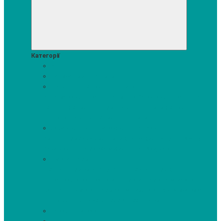
Категорії
Акції
Посудомийні машини
Пральні та сушильні машини
Аксесуари для прання та сушки
Засоби для прання та
сушіння
Сушильні шафи
Пральні машини
Сушильні
машини
Прально-сушильні машини
Холодильники і морозильні камери
Винні шафи
Холодильники з морозильною камерою
Холодильні шафи
Морозильні камери, ларі
Духові шафи
Духові шафи висотою 60 см.
Духові шафи з
мікрохвильовим режимом
Духові шафи-пароварки
Компактні духові шафи
Мікрохвильові печі вбудовувані
Шафи для підігріву посуду
Вакууматори
Варильні поверхні