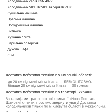
Холодильник серія
KGN
49-56
Холодильник
SIDE
BY
SIDE
та сер
ія
KGN
86
Сушильна машина
Пральна машина
Посудомийна машина
Витяжка
Кухонна плита
Варильна поверхня
Духова шафа
СВЧ
Техні
Доставка побутової техніки по Київській області:
- до 20 км від межі міста Києва — БЕЗКОШТОВНО.
- більше 20 км від межі міста Києва — 30 грн/км.
Доставка побутової техніки по території України:
За тарифами транспортної компанії «Нова Пошта».
Шановні клієнти, просимо звернути увагу! Доставка
холодильників тільки по м.Києву та області в межах 40км.