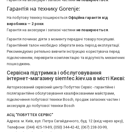
Гарантія на технику Gorenje:
На побутову техніку поширюється
Oфіційна гарантія від
виробника — 2 роки
.
Гарантія на аксесуари і запасні частини
не поширюється
.
Гарантія починає діяти з моменту передачі товару покупцеві.
Гарантійний талон необхідно зберігати весь період експлуатації.
Рекомендуємо ретельно вивчити інструкцію користувача перед
підключенням, перевірити комплектацію та відсутність механічних
пошкоджень.
Сервісна підтримка і обслуговування
інтернет-магазину siemtec.kiev.ua в місті Києві:
Авторизований сервісний центр Побуттех Сервіс - гарантійне і
післягарантійне обслуговування кваліфікованими майстрами,
підключення побутової техніки Bosch, продаж запасних частин і
аксесуарів до побутової техніки Bosch
АСЦ "ПОБУТТЕХ СЕРВІС"
Адреса: м. Київ, вул. Петра Сагайдачного, буд. 12 (вхід через арку),
Телефони: (044) 425-19-89, (050) 344-42-42, (067) 238-30-99,