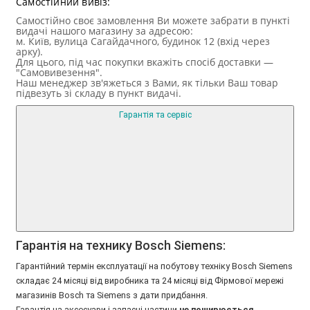
Самостійний вивіз:
Самостійно своє замовлення Ви можете забрати в пункті
видачі нашого магазину за адресою:
м. Київ, вулица Сагайдачного, будинок 12 (вхід через
арку).
Для цього, під час покупки вкажіть спосіб доставки —
"Самовивезення".
Наш менеджер зв'яжеться з Вами, як тільки Ваш товар
підвезуть зі складу в пункт видачі.
Гарантія та сервіс
Гарантія на технику Bosch Siemens:
Гарантійний термін експлуатації на побутову техніку Bosch Siemens
складає 24 місяці від виробника та 24 місяці від Фірмової мережі
магазинів Bosch та Siemens з дати придбання.
Гарантія на аксесуари і запасні частини
не поширюється
.