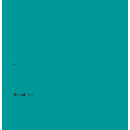
Духові шафи
Духові шафи висотою 60 см.
Духові шафи з мікрохвильовим
режимом
Духові шафи-пароварки
Компактні духові шафи
Мікрохвильові печі вбудовувані
Шафи для підігріву посуду
Вакууматори
Виробники