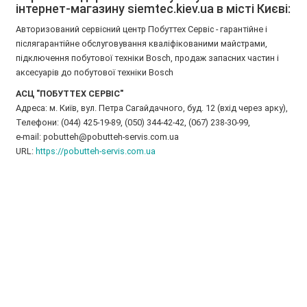
інтернет-магазину siemtec.kiev.ua в місті Києві:
Авторизований сервісний центр Побуттех Сервіс - гарантійне і
післягарантійне обслуговування кваліфікованими майстрами,
підключення побутової техніки Bosch, продаж запасних частин і
аксесуарів до побутової техніки Bosch
АСЦ "ПОБУТТЕХ СЕРВІС"
Адреса: м. Київ, вул. Петра Сагайдачного, буд. 12 (вхід через арку),
Телефони: (044) 425-19-89, (050) 344-42-42, (067) 238-30-99,
e-mail: pobutteh@pobutteh-servis.com.ua
URL:
https://pobutteh-servis.com.ua