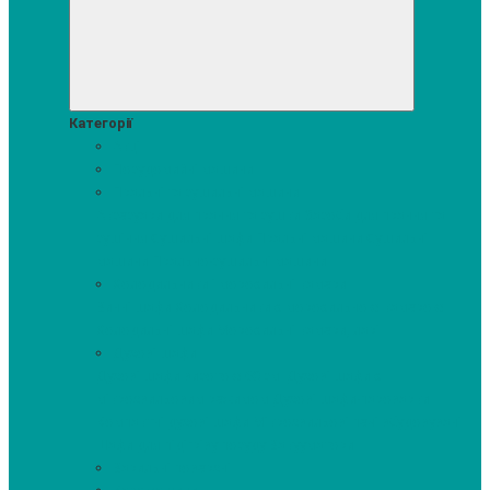
Категорії
Акції
Посудомийні машини
Пральні та сушильні машини
Аксесуари для прання та сушки
Засоби для прання та
сушіння
Сушильні шафи
Пральні машини
Сушильні
машини
Прально-сушильні машини
Холодильники і морозильні камери
Винні шафи
Холодильники з морозильною камерою
Холодильні шафи
Морозильні камери, ларі
Духові шафи
Духові шафи висотою 60 см.
Духові шафи з
мікрохвильовим режимом
Духові шафи-пароварки
Компактні духові шафи
Мікрохвильові печі вбудовувані
Шафи для підігріву посуду
Вакууматори
Варильні поверхні