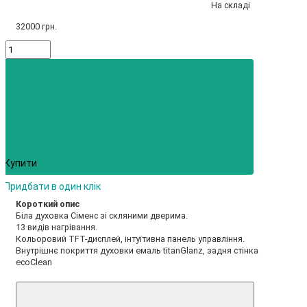
На складі
32000 грн.
Купити
Придбати в один клік
Короткий опис
Біла духовка Сіменс зі скляними дверима.
13 видів нагрівання.
Кольоровий TFT-дисплей, інтуїтивна панель управління.
Внутрішнє покриття духовки емаль titanGlanz, задня стінка
ecoClean