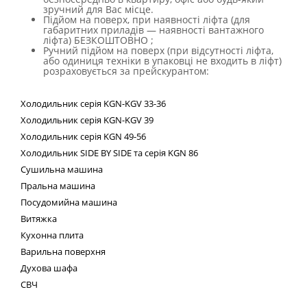
зручний для Вас місце.
Підйом на поверх, при наявності ліфта (для
габаритних приладів — наявності вантажного
ліфта) БЕЗКОШТОВНО ;
Ручний підйом на поверх (при відсутності ліфта,
або одиниця техніки в упаковці не входить в ліфт)
розраховується за прейскурантом:
Холодильник
серія
KGN
-
KGV
33-36
Холодильник серія
KGN
-
KGV
39
Холодильник серія
KGN
49-56
Холодильник
SIDE
BY
SIDE
та сер
ія
KGN
86
Сушильна машина
Пральна машина
Посудомийна машина
Витяжка
Кухонна плита
Варильна поверхня
Духова шафа
СВЧ