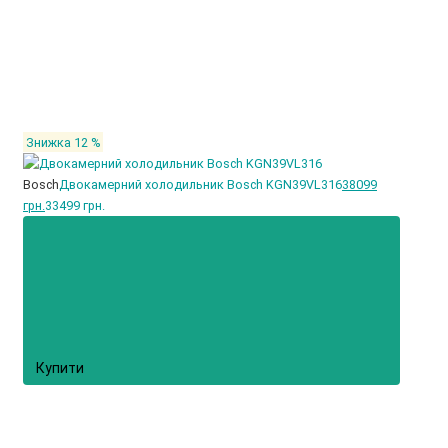
Знижка 12 %
Bosch
Двокамерний холодильник Bosch KGN39VL316
38099
грн.
33499 грн.
Купити