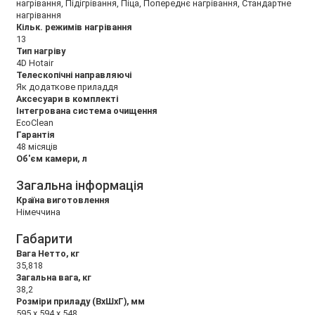
нагрівання, Підігрівання, Піца, Попереднє нагрівання, Стандартне
нагрівання
Кільк. режимів нагрівання
13
Тип нагріву
4D Hotair
Телескопічні направляючі
Як додаткове приладдя
Аксесуари в комплекті
Інтегрована система очищення
EcoClean
Гарантія
48 місяців
Об'єм камери, л
Загальна інформація
Країна виготовлення
Німеччина
Габарити
Вага Нетто, кг
35,818
Загальна вага, кг
38,2
Розміри приладу (ВхШхГ), мм
595 x 594 x 548