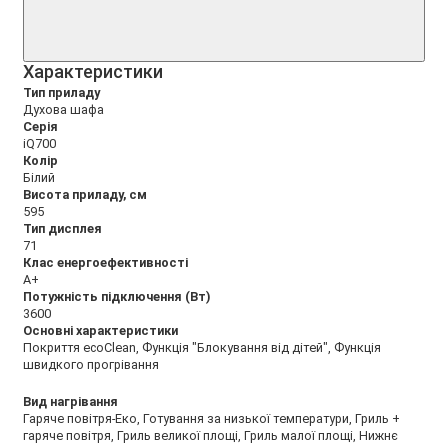
Xарактеристики
Тип приладу
Духова шафа
Серія
iQ700
Колір
Білий
Висота приладу, см
595
Тип дисплея
71
Клас енергоефективності
A+
Потужність підключення (Вт)
3600
Основні характеристики
Покриття ecoClean, Функція "Блокування від дітей", Функція
швидкого прогрівання
Вид нагрівання
Гаряче повітря-Еко, Готування за низької температури, Гриль +
гаряче повітря, Гриль великої площі, Гриль малої площі, Нижнє