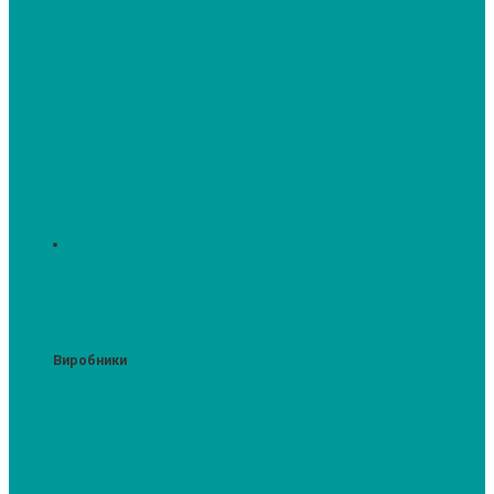
Духові шафи
Духові шафи висотою 60 см.
Духові шафи з мікрохвильовим
режимом
Духові шафи-пароварки
Компактні духові шафи
Мікрохвильові печі вбудовувані
Шафи для підігріву посуду
Вакууматори
Виробники