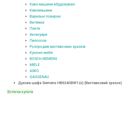
Каво-машини вбудовувані
Кавомашини
Варильні поверхні
Витяжки
Плити
Аксесуари
Пилососи
Розпродаж виставкових зразків
Кухонні меблі
BOSCH-SIEMENS
MIELE
ASKO
GAGGENAU
Духова шафа Siemens HB634GBW1-(s) (Виставковий зразок)
Встигни купити