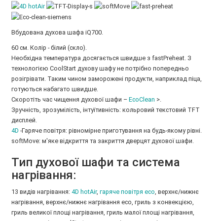
Вбудована духова шафа iQ700.
60 см. Колір - білий (скло).
Необхідна температура досягається швидше з fastPreheat. З
технологією CoolStart духову шафу не потрібно попередньо
розігрівати. Таким чином заморожені продукти, наприклад піца,
готуються набагато швидше.
Скоротіть час чищення духової шафи –
EcoClean
>.
Зручність, зрозумілість, інтуїтивність: кольровий текстовий TFT
дисплей.
4D
-Гаряче повітря: рівномірне приготування на будь-якому рівні.
softMove: м'яке відкриття та закриття дверцят духової шафи.
Тип духової шафи та система
нагрівання:
13 видів нагрівання:
4D hotAir
,
гаряче повітря eco
, верхнє/нижнє
нагрівання, верхнє/нижнє нагрівання eco, гриль з конвекцією,
гриль великої площі нагрівання, гриль малої площі нагрівання,