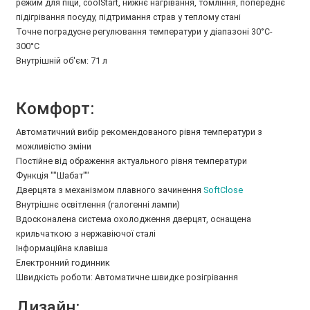
режим для піци, coolStart, нижнє нагрівання, томління, попереднє
підігрівання посуду, підтримання страв у теплому стані
Точне поградусне регулювання температури у діапазоні 30°C-
300°C
Внутрішній об'єм: 71 л
Комфорт:
Автоматичний вибір рекомендованого рівня температури з
можливістю зміни
Постійне від ображення актуального рівня температури
Функція ""Шабат""
Дверцята з механізмом плавного зачинення
SoftClose
Внутрішнє освітлення (галогенні лампи)
Вдосконалена система охолодження дверцят, оснащена
крильчаткою з нержавіючої сталі
Інформаційна клавіша
Електронний годинник
Швидкість роботи: Автоматичне швидке розігрівання
Дизайн: