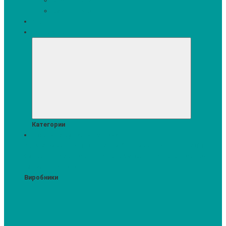
Кавомашини
Кухонні меблі
Акції
Комплекти
Категории
Пральні та сушильні машини
Аксесуари для прання та сушки
Засоби для прання та сушіння
Сушильні шафи
Пральні машини
Сушильні машини
Прально-
сушильні машини
Виробники