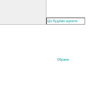
Обране