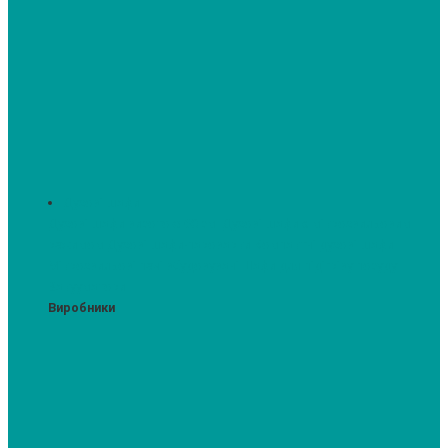
Духові шафи
Духові шафи висотою 60 см.
Духові шафи з мікрохвильовим
режимом
Духові шафи-пароварки
Компактні духові шафи
Мікрохвильові печі вбудовувані
Шафи для підігріву посуду
Вакууматори
Виробники