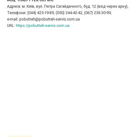
Адреса: м. Київ, вул. Петра Сагайдачного, буд. 12 (вхід через арку),
Телефони: (044) 425-19-89, (050) 344-42-42, (067) 238-30-99,
e-mail: pobutteh@pobutteh-servis.com.ua
URL:
https://pobutteh-servis.com.ua