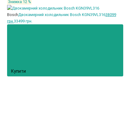
Знижка 12 %
Bosch
Двокамерний холодильник Bosch KGN39VL316
38099
грн.
33499 грн.
Купити