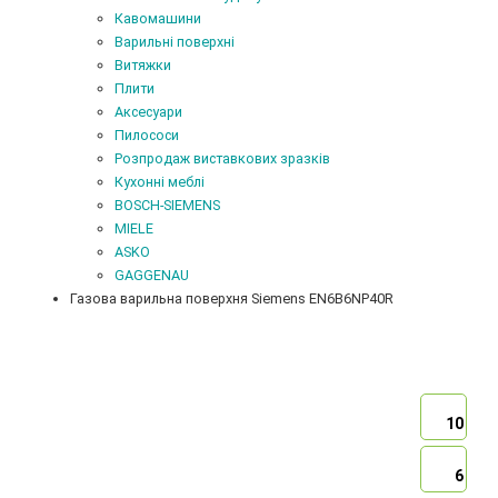
Кавомашини
Варильні поверхні
Витяжки
Плити
Аксесуари
Пилососи
Розпродаж виставкових зразків
Кухонні меблі
BOSCH-SIEMENS
MIELE
ASKO
GAGGENAU
Газова варильна поверхня Siemens EN6B6NP40R
10
6