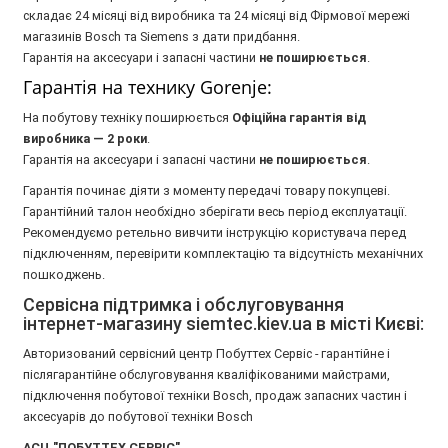
складає 24 місяці від виробника та 24 місяці від Фірмової мережі
магазинів Bosch та Siemens з дати придбання.
Гарантія на аксесуари і запасні частини
не поширюється
.
Гарантія на технику Gorenje:
На побутову техніку поширюється
Oфіційна гарантія від
виробника — 2 роки
.
Гарантія на аксесуари і запасні частини
не поширюється
.
Гарантія починає діяти з моменту передачі товару покупцеві.
Гарантійний талон необхідно зберігати весь період експлуатації.
Рекомендуємо ретельно вивчити інструкцію користувача перед
підключенням, перевірити комплектацію та відсутність механічних
пошкоджень.
Сервісна підтримка і обслуговування
інтернет-магазину siemtec.kiev.ua в місті Києві:
Авторизований сервісний центр Побуттех Сервіс - гарантійне і
післягарантійне обслуговування кваліфікованими майстрами,
підключення побутової техніки Bosch, продаж запасних частин і
аксесуарів до побутової техніки Bosch
АСЦ "ПОБУТТЕХ СЕРВІС"