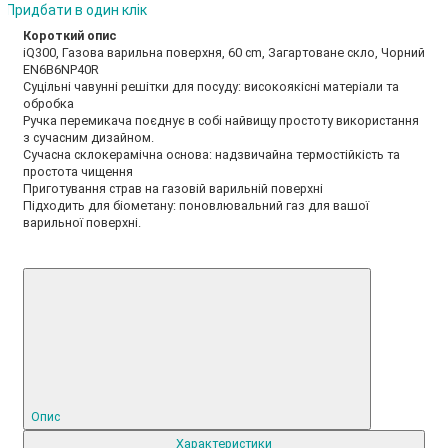
Придбати в один клік
Короткий опис
iQ300, Газова варильна поверхня, 60 cm, Загартоване скло, Чорний
EN6B6NP40R
Суцільні чавунні решітки для посуду: високоякісні матеріали та
обробка
Ручка перемикача поєднує в собі найвищу простоту використання
з сучасним дизайном.
Сучасна склокерамічна основа: надзвичайна термостійкість та
простота чищення
Приготування страв на газовій варильній поверхні
Підходить для біометану: поновлювальний газ для вашої
варильної поверхні.
Опис
Характеристики