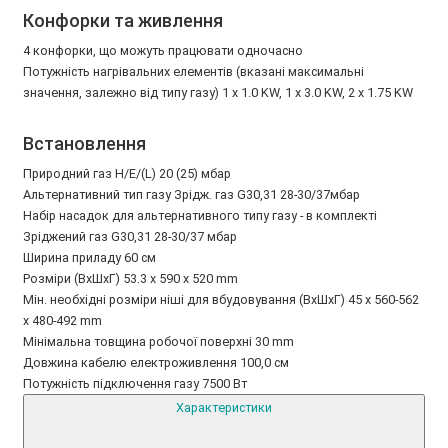
Конфорки та живлення
4 конфорки, що можуть працювати одночасно
Потужність нагрівальних елементів (вказані максимальні
значення, залежно від типу газу) 1 x 1.0 KW, 1 x 3.0 KW, 2 x 1.75 KW
Встановлення
Природний газ H/E/(L) 20 (25) мбар
Альтернативний тип газу Зрідж. газ G30,31 28-30/37мбар
Набір насадок для альтернативного типу газу - в комплекті
Зріджений газ G30,31 28-30/37 мбар
Ширина приладу 60 см
Розміри (ВхШхГ) 53.3 x 590 x 520 mm
Мін. необхідні розміри ніші для вбудовування (ВхШхГ) 45 x 560-562
x 480-492 mm
Мінімальна товщина робочої поверхні 30 mm
Довжина кабелю електроживлення 100,0 см
Потужність підключення газу 7500 Вт
Характеристики