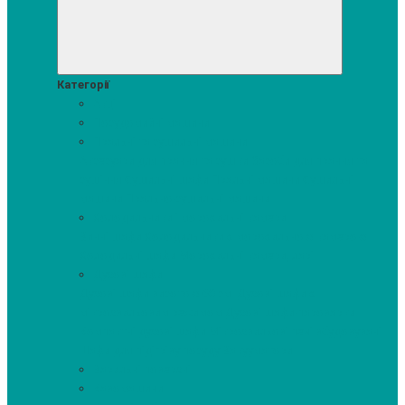
Категорії
Акції
Посудомийні машини
Пральні та сушильні машини
Аксесуари для прання та сушки
Засоби для прання та
сушіння
Сушильні шафи
Пральні машини
Сушильні
машини
Прально-сушильні машини
Холодильники і морозильні камери
Винні шафи
Холодильники з морозильною камерою
Холодильні шафи
Морозильні камери, ларі
Духові шафи
Духові шафи висотою 60 см.
Духові шафи з
мікрохвильовим режимом
Духові шафи-пароварки
Компактні духові шафи
Мікрохвильові печі вбудовувані
Шафи для підігріву посуду
Вакууматори
Варильні поверхні
Кавомашини