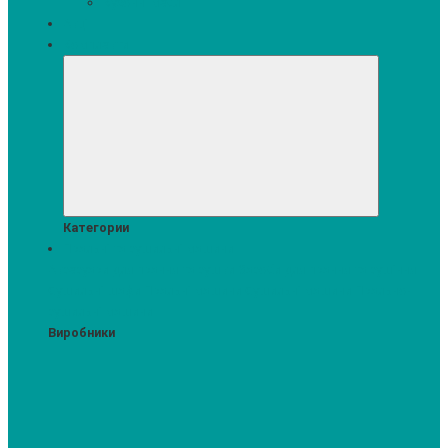
Кухонні меблі
Акції
Комплекти
Категории
Пральні та сушильні машини
Аксесуари для прання та сушки
Засоби для прання та сушіння
Сушильні шафи
Пральні машини
Сушильні машини
Прально-
сушильні машини
Виробники