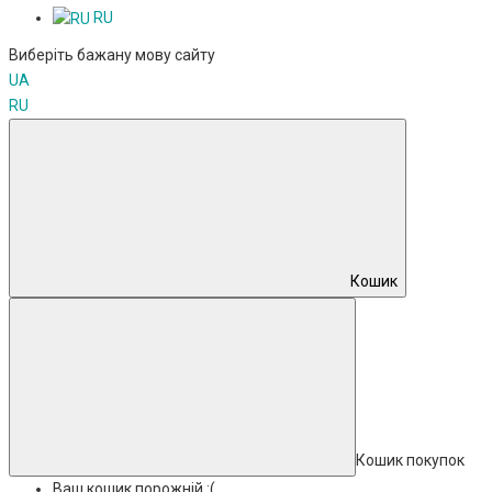
RU
Виберіть бажану мову сайту
UA
RU
Кошик
Кошик покупок
Ваш кошик порожній :(