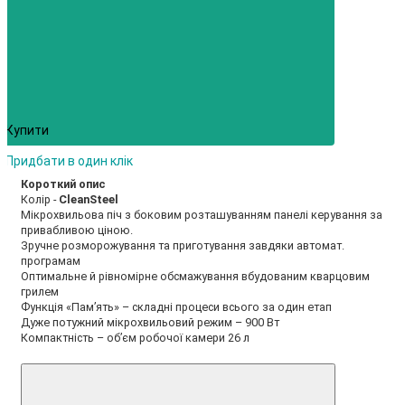
Купити
Придбати в один клік
Короткий опис
Колір -
CleanSteel
Мікрохвильова піч з боковим розташуванням панелі керування за
привабливою ціною.
Зручне розморожування та приготування завдяки автомат.
програмам
Оптимальне й рівномірне обсмажування вбудованим кварцовим
грилем
Функція «Пам’ять» – складні процеси всього за один етап
Дуже потужний мікрохвильовий режим – 900 Вт
Компактність – об’єм робочої камери 26 л