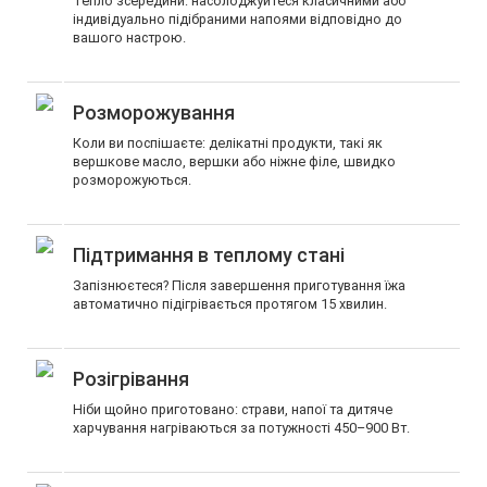
Тепло зсередини: насолоджуйтеся класичними або
індивідуально підібраними напоями відповідно до
вашого настрою.
Розморожування
Коли ви поспішаєте: делікатні продукти, такі як
вершкове масло, вершки або ніжне філе, швидко
розморожуються.
Підтримання в теплому стані
Запізнюєтеся? Після завершення приготування їжа
автоматично підігрівається протягом 15 хвилин.
Розігрівання
Ніби щойно приготовано: страви, напої та дитяче
харчування нагріваються за потужності 450–900 Вт.