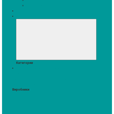
Кавомашини
Кухонні меблі
Акції
Комплекти
Категории
Пральні та сушильні машини
Аксесуари для прання та сушки
Засоби для прання та сушіння
Сушильні шафи
Пральні машини
Сушильні машини
Прально-
сушильні машини
Виробники