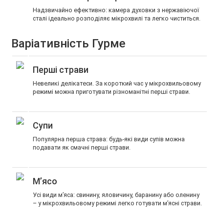
Надзвичайно ефективно: камера духовки з нержавіючої
сталі ідеально розподіляє мікрохвилі та легко чиститься.
Варіативність Гурме
Перші страви
Невеликі делікатеси. За короткий час у мікрохвильовому
режимі можна приготувати різноманітні перші страви.
Супи
Популярна перша страва: будь-які види супів можна
подавати як смачні перші страви.
М’ясо
Усі види м’яса: свинину, яловичину, баранину або оленину
– у мікрохвильовому режимі легко готувати м’ясні страви.