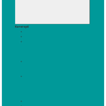
Категорії
Акції
Посудомийні машини
Пральні та сушильні машини
Аксесуари для прання та сушки
Засоби для прання та
сушіння
Сушильні шафи
Пральні машини
Сушильні
машини
Прально-сушильні машини
Холодильники і морозильні камери
Винні шафи
Холодильники з морозильною камерою
Холодильні шафи
Морозильні камери, ларі
Духові шафи
Духові шафи висотою 60 см.
Духові шафи з
мікрохвильовим режимом
Духові шафи-пароварки
Компактні духові шафи
Мікрохвильові печі вбудовувані
Шафи для підігріву посуду
Вакууматори
Варильні поверхні