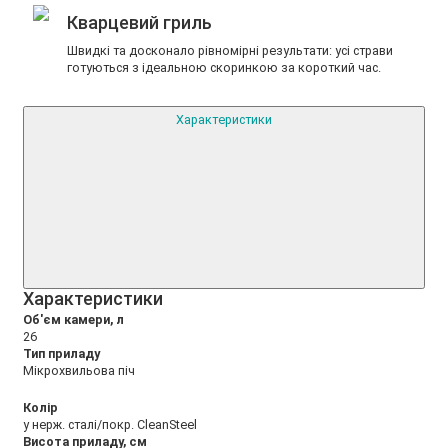
Кварцевий гриль
Швидкі та досконало рівномірні результати: усі страви
готуються з ідеальною скоринкою за короткий час.
Характеристики
Xарактеристики
Об'єм камери, л
26
Тип приладу
Мікрохвильова піч
Колір
у нерж. сталі/покр. CleanSteel
Висота приладу, см