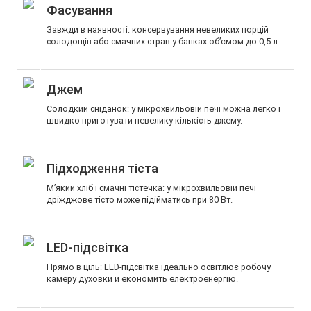
Фасування
Завжди в наявності: консервування невеликих порцій
солодощів або смачних страв у банках об’ємом до 0,5 л.
Джем
Солодкий сніданок: у мікрохвильовій печі можна легко і
швидко приготувати невелику кількість джему.
Підходження тіста
М’який хліб і смачні тістечка: у мікрохвильовій печі
дріжджове тісто може підійматись при 80 Вт.
LED-підсвітка
Прямо в ціль: LED-підсвітка ідеально освітлює робочу
камеру духовки й економить електроенергію.