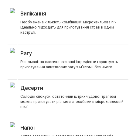
Випікання
Необмежена кількість комбінацій: мікрохвильова піч
ідеально підходить для приготування страв в одній
каструлі.
Рагу
Різноманітна класика: сезонні інгредієнти гарантують
приготування виняткових рагу з м’ясом і без нього.
Десерти
Солодкі спокуси: остаточний штрих чудової трапези
можна приготувати різними способами в мікрохвильовій
печі.
Напої