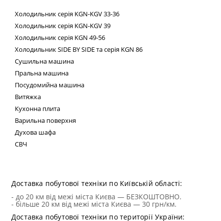
Холодильник
серія
KGN
-
KGV
33-36
Холодильник серія
KGN
-
KGV
39
Холодильник серія
KGN
49-56
Холодильник
SIDE
BY
SIDE
та сер
ія
KGN
86
Сушильна машина
Пральна машина
Посудомийна машина
Витяжка
Кухонна плита
Варильна поверхня
Духова шафа
СВЧ
Техні
Доставка побутової техніки по Київській області:
- до 20 км від межі міста Києва — БЕЗКОШТОВНО.
- більше 20 км від межі міста Києва — 30 грн/км.
Доставка побутової техніки по території України: