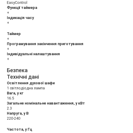
EasyControl
Функції таймера
+
Індикація часу
+
Таймер
+
Програмування закінчення приготування
+
Індивідуальні налаштування
+
Безпека
Технічні дані
Освітлення духової шафи
1 світлодіодна лампа
Вага, у кг
16.5
Загальне номінальне навантаження, у кВт
2.3
Напруга, у В
220-240
Частота, у Гц