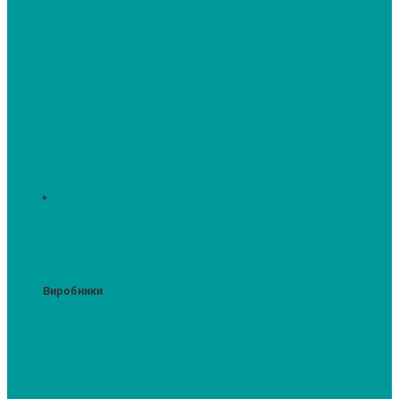
Духові шафи
Духові шафи висотою 60 см.
Духові шафи з мікрохвильовим
режимом
Духові шафи-пароварки
Компактні духові шафи
Мікрохвильові печі вбудовувані
Шафи для підігріву посуду
Вакууматори
Виробники