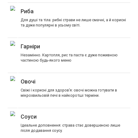
Риба
Для душі та тіла: рибні страви не лише смачні, а й корисні
та дуже популярні в усьому світі.
Гарніри
Незамінно. Картопля, рис та паста є дуже поживною
частиною будь-якого меню
Овочі
Свіжі і корисні для здоров’я: овочі можна готувати в
мікрохвильовій печі в найкоротші терміни.
Соуси
Ідеальне доповнення: страва стає довершеною лише
після додавання соусу.