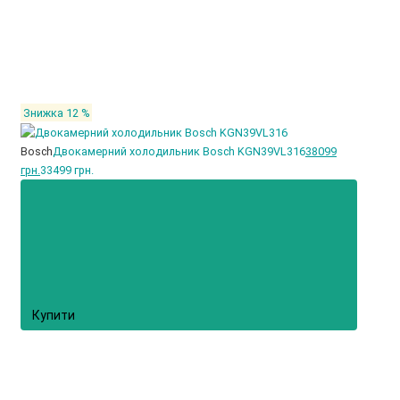
Знижка 12 %
Bosch
Двокамерний холодильник Bosch KGN39VL316
38099
грн.
33499 грн.
Купити