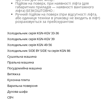
Підйом на поверх, при наявності ліфта (для
габаритних приладів — наявності вантажного
ліфта) БЕЗКОШТОВНО ;
Ручний підйом на поверх (при відсутності ліфта,
або одиниця техніки в упаковці не входить в ліфт)
розраховується за прейскурантом:
Холодильник
серія
KGN
-
KGV
33-36
Холодильник серія
KGN
-
KGV
39
Холодильник серія
KGN
49-56
Холодильник
SIDE
BY
SIDE
та сер
ія
KGN
86
Сушильна машина
Пральна машина
Посудомийна машина
Витяжка
Кухонна плита
Варильна поверхня
Духова шафа
СВЧ
Техні