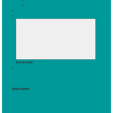
Кавомашини
Кухонні меблі
Акції
Комплекти
Категории
Пральні та сушильні машини
Аксесуари для прання та сушки
Засоби для прання та сушіння
Сушильні шафи
Пральні машини
Сушильні машини
Прально-
сушильні машини
Виробники