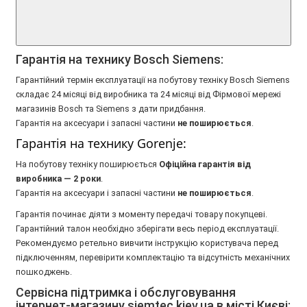
Гарантія на технику Bosch Siemens:
Гарантійний термін експлуатації на побутову техніку Bosch Siemens
складає 24 місяці від виробника та 24 місяці від Фірмової мережі
магазинів Bosch та Siemens з дати придбання.
Гарантія на аксесуари і запасні частини
не поширюється
.
Гарантія на технику Gorenje:
На побутову техніку поширюється
Oфіційна гарантія від
виробника — 2 роки
.
Гарантія на аксесуари і запасні частини
не поширюється
.
Гарантія починає діяти з моменту передачі товару покупцеві.
Гарантійний талон необхідно зберігати весь період експлуатації.
Рекомендуємо ретельно вивчити інструкцію користувача перед
підключенням, перевірити комплектацію та відсутність механічних
пошкоджень.
Сервісна підтримка і обслуговування
інтернет-магазину siemtec.kiev.ua в місті Києві: