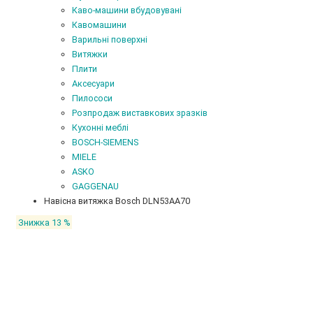
Каво-машини вбудовувані
Кавомашини
Варильні поверхні
Витяжки
Плити
Аксесуари
Пилососи
Розпродаж виставкових зразків
Кухонні меблі
BOSCH-SIEMENS
MIELE
ASKO
GAGGENAU
Навісна витяжка Bosch DLN53AA70
Знижка 13 %