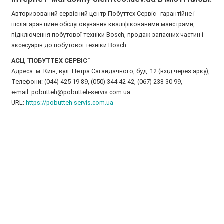
Авторизований сервісний центр Побуттех Сервіс - гарантійне і
післягарантійне обслуговування кваліфікованими майстрами,
підключення побутової техніки Bosch, продаж запасних частин і
аксесуарів до побутової техніки Bosch
АСЦ "ПОБУТТЕХ СЕРВІС"
Адреса: м. Київ, вул. Петра Сагайдачного, буд. 12 (вхід через арку),
Телефони: (044) 425-19-89, (050) 344-42-42, (067) 238-30-99,
e-mail: pobutteh@pobutteh-servis.com.ua
URL:
https://pobutteh-servis.com.ua