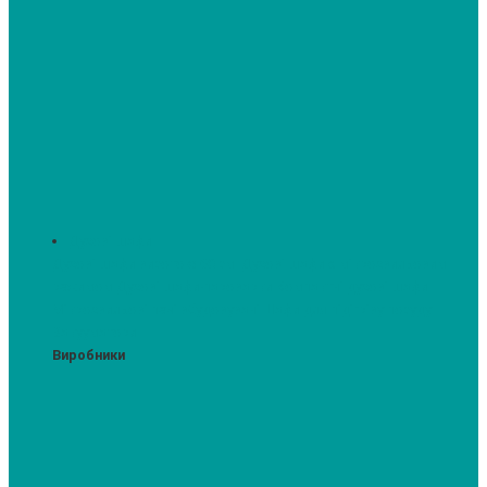
Духові шафи
Духові шафи висотою 60 см.
Духові шафи з мікрохвильовим
режимом
Духові шафи-пароварки
Компактні духові шафи
Мікрохвильові печі вбудовувані
Шафи для підігріву посуду
Вакууматори
Виробники