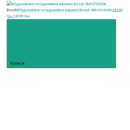
Bosch
Вбудовувана посудомийна машина Bosch SMV2IVX00K
28299
грн.
24399 грн.
Купити