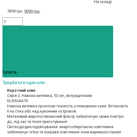
На складі
7899 грн.
9099 грн.
Купити
Придбати в один клік
Короткий опис
Серія 2, Навісна витяжка, 53 cm, Антрацитовий
DLN53AA70
Навісна витяжка пропонує гнучкість у плануванні кухні. Встановіть
її на стіну або над кухонним островом.
Металевий жиропоглинаючий фільтр забезпечую свіже повітря
до, під час та після приготування.
Світлодіодне підсвічування: енергозберігаюче освітлення
забезпечує чітке та яскраве освітлення зони варильної панелі.