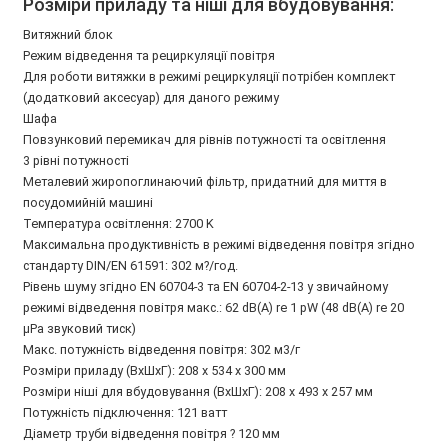
Розміри приладу та ніші для вбудовування:
Витяжний блок
Режим відведення та рециркуляції повітря
Для роботи витяжки в режимі рециркуляції потрібен комплект
(додатковий аксесуар) для даного режиму
Шафа
Повзунковий перемикач для рівнів потужності та освітлення
3 рівні потужності
Металевий жиропоглинаючий фільтр, придатний для миття в
посудомийній машині
Температура освітлення: 2700 K
Максимальна продуктивність в режимі відведення повітря згідно
стандарту DIN/EN 61591: 302 м?/год.
Рівень шуму згідно EN 60704-3 та EN 60704-2-13 у звичайному
режимі відведення повітря макс.: 62 dB(A) re 1 pW (48 dB(A) re 20
µPa звуковий тиск)
Макс. потужність відведення повітря: 302 м3/г
Розміри приладу (ВxШxГ): 208 x 534 x 300 мм
Розміри ніші для вбудовування (ВxШxГ): 208 x 493 x 257 мм
Потужність підключення: 121 ватт
Діаметр труби відведення повітря ? 120 мм