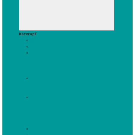
Категорії
Акції
Посудомийні машини
Пральні та сушильні машини
Аксесуари для прання та сушки
Засоби для прання та
сушіння
Сушильні шафи
Пральні машини
Сушильні
машини
Прально-сушильні машини
Холодильники і морозильні камери
Винні шафи
Холодильники з морозильною камерою
Холодильні шафи
Морозильні камери, ларі
Духові шафи
Духові шафи висотою 60 см.
Духові шафи з
мікрохвильовим режимом
Духові шафи-пароварки
Компактні духові шафи
Мікрохвильові печі вбудовувані
Шафи для підігріву посуду
Вакууматори
Варильні поверхні