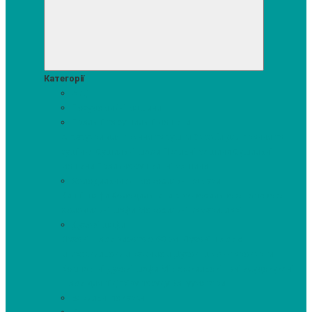
Категорії
Акції
Посудомийні машини
Пральні та сушильні машини
Аксесуари для прання та сушки
Засоби для прання та
сушіння
Сушильні шафи
Пральні машини
Сушильні
машини
Прально-сушильні машини
Холодильники і морозильні камери
Винні шафи
Холодильники з морозильною камерою
Холодильні шафи
Морозильні камери, ларі
Духові шафи
Духові шафи висотою 60 см.
Духові шафи з
мікрохвильовим режимом
Духові шафи-пароварки
Компактні духові шафи
Мікрохвильові печі вбудовувані
Шафи для підігріву посуду
Вакууматори
Варильні поверхні