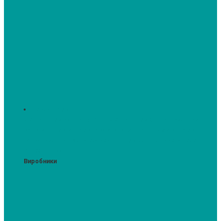
Духові шафи
Духові шафи висотою 60 см.
Духові шафи з мікрохвильовим
режимом
Духові шафи-пароварки
Компактні духові шафи
Мікрохвильові печі вбудовувані
Шафи для підігріву посуду
Вакууматори
Виробники