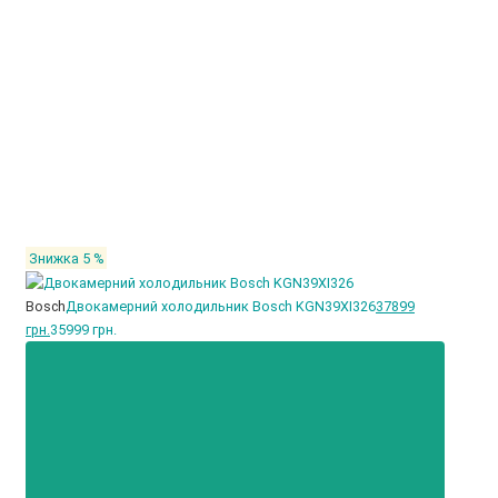
Знижка 5 %
Bosch
Двокамерний холодильник Bosch KGN39XI326
37899
грн.
35999 грн.