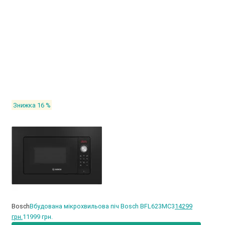
Знижка 16 %
Bosch
Вбудована мікрохвильова піч Bosch BFL623MC3
14299
грн.
11999 грн.