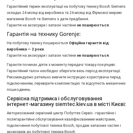
Гарантійний термін експлуатації на побутову техніку Bosch Siemens
складає 24 місяці від виробника та 24 місяці від Фірмової мережі
магазинів Bosch та Siemens з дати придбання.
Гарантія на аксесуари і запасні частини
не поширюється
.
Гарантія на технику Gorenje:
На побутову техніку поширюється
Oфіційна гарантія від
виробника — 2 роки
.
Гарантія на аксесуари і запасні частини
не поширюється
.
Гарантія починає діяти з моменту передачі товару покупцеві.
Гарантійний талон необхідно зберігати весь період експлуатації.
Рекомендуємо ретельно вивчити інструкцію користувача перед
підключенням, перевірити комплектацію та відсутність механічних
пошкоджень.
Сервісна підтримка і обслуговування
інтернет-магазину siemtec.kiev.ua в місті Києві:
Авторизований сервісний центр Побуттех Сервіс - гарантійне і
післягарантійне обслуговування кваліфікованими майстрами,
підключення побутової техніки Bosch, продаж запасних частин і
аксесуарів до побутової техніки Bosch