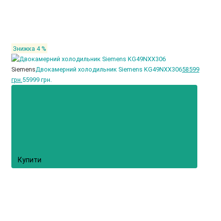
Знижка 4 %
Siemens
Двокамерний холодильник Siemens KG49NXX306
58599
грн.
55999 грн.
Купити