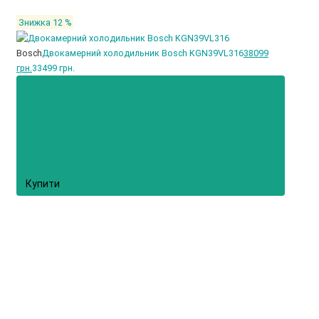
Знижка 12 %
Bosch
Двокамерний холодильник Bosch KGN39VL316
38099
грн.
33499 грн.
Купити