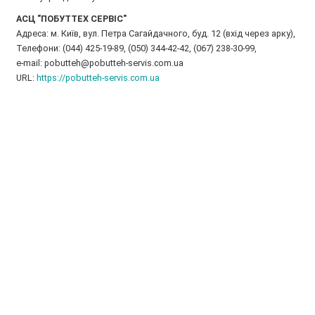
АСЦ "ПОБУТТЕХ СЕРВІС"
Адреса: м. Київ, вул. Петра Сагайдачного, буд. 12 (вхід через арку),
Телефони: (044) 425-19-89, (050) 344-42-42, (067) 238-30-99,
e-mail: pobutteh@pobutteh-servis.com.ua
URL:
https://pobutteh-servis.com.ua