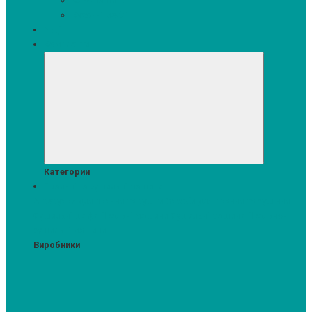
Кавомашини
Кухонні меблі
Акції
Комплекти
Категории
Пральні та сушильні машини
Аксесуари для прання та сушки
Засоби для прання та сушіння
Сушильні шафи
Пральні машини
Сушильні машини
Прально-
сушильні машини
Виробники