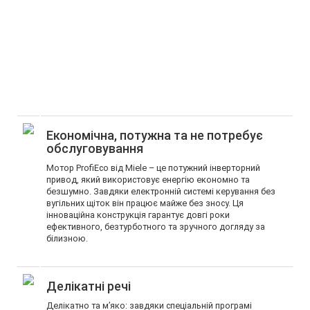
Економічна, потужна та не потребує
обслуговування
Мотор ProfiEco від Miele – це потужний інверторний
привод, який використовує енергію економно та
безшумно. Завдяки електронній системі керування без
вугільних щіток він працює майже без зносу. Ця
інноваційна конструкція гарантує довгі роки
ефективного, безтурботного та зручного догляду за
білизною.
Делікатні речі
Делікатно та м’яко: завдяки спеціальній програмі