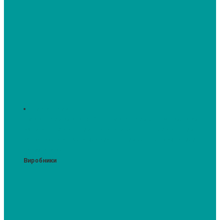
Духові шафи
Духові шафи висотою 60 см.
Духові шафи з мікрохвильовим
режимом
Духові шафи-пароварки
Компактні духові шафи
Мікрохвильові печі вбудовувані
Шафи для підігріву посуду
Вакууматори
Виробники