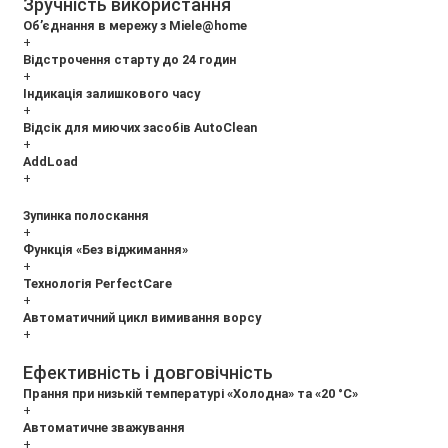
Зручність використання
Об’єднання в мережу з Miele@home
+
Відстрочення старту до 24 годин
+
Індикація залишкового часу
+
Відсік для миючих засобів AutoClean
+
AddLoad
+
Зупинка полоскання
+
Функція «Без віджимання»
+
Технологія PerfectCare
+
Автоматичний цикл вимивання ворсу
+
Ефективність і довговічність
Прання при низькій температурі «Холодна» та «20 °C»
+
Автоматичне зважування
+