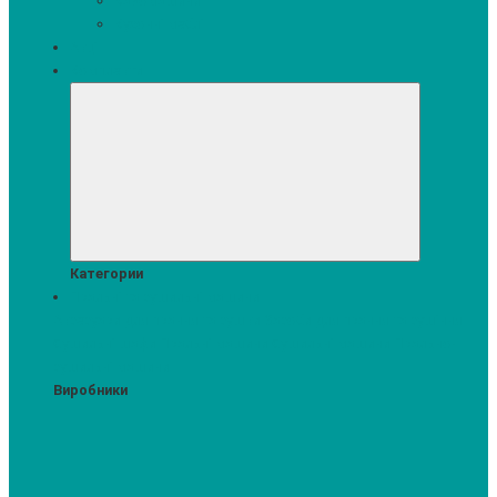
Кавомашини
Кухонні меблі
Акції
Комплекти
Категории
Пральні та сушильні машини
Аксесуари для прання та сушки
Засоби для прання та сушіння
Сушильні шафи
Пральні машини
Сушильні машини
Прально-
сушильні машини
Виробники