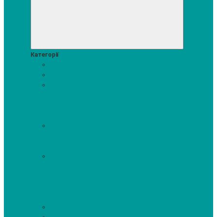
Категорії
Акції
Посудомийні машини
Пральні та сушильні машини
Аксесуари для прання та сушки
Засоби для прання та
сушіння
Сушильні шафи
Пральні машини
Сушильні
машини
Прально-сушильні машини
Холодильники і морозильні камери
Винні шафи
Холодильники з морозильною камерою
Холодильні шафи
Морозильні камери, ларі
Духові шафи
Духові шафи висотою 60 см.
Духові шафи з
мікрохвильовим режимом
Духові шафи-пароварки
Компактні духові шафи
Мікрохвильові печі вбудовувані
Шафи для підігріву посуду
Вакууматори
Варильні поверхні