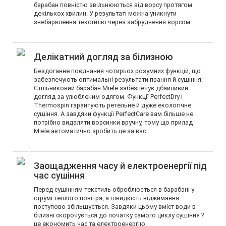
барабан повністю звільнюються від ворсу протягом
декількох хвилин. У результаті можна уникнути
знебарвлення текстилю через забруднення ворсом.
Делікатний догляд за білизною
Бездоганне поєднання чотирьох розумних функцій, що
забезпечують оптимальні результати прання й сушіння.
Стільниковий барабан Miele забезпечує дбайливий
догляд за улюбленим одягом. Функції PerfectDry і
Thermospin гарантують ретельне й дуже екологічне
сушіння. А завдяки функції PerfectCare вам більше не
потрібно видаляти ворсинки вручну, тому що прилад
Miele автоматично зробить це за вас.
Заощадження часу й електроенергії під
час сушіння
Перед сушінням текстиль оброблюється в барабані у
струмі теплого повітря, а швидкість віджимання
поступово збільшується. Завдяки цьому вміст води в
білизні скорочується до початку самого циклу сушіння ?
це економить час та електроенергію.