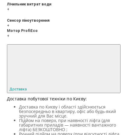
Лічильник витрат води
+
Сенсор піноутворення
+
Мотор ProfiEco
+
Доставка
Доставка побутової техніки по Києву:
Доставка по Києву і області здійснюється
безпосередньо в квартиру, офіс або будь-який
зручний для Вас місце.
Підйом на поверх, при наявності ліфта (для
габаритних приладів — наявності вантажного
ліфта) БЕЗКОШТОВНО ;
Ручний підйом на поверх (при відсутності ліфта,