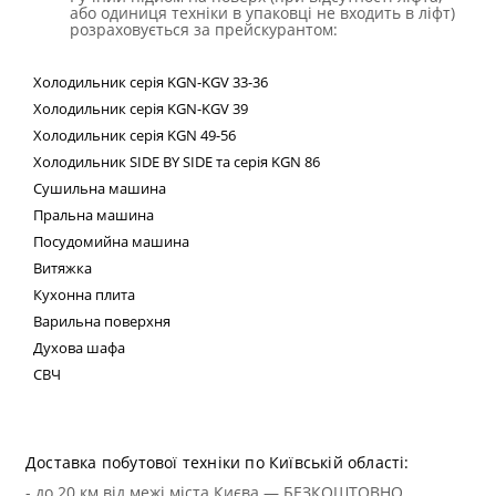
або одиниця техніки в упаковці не входить в ліфт)
розраховується за прейскурантом:
Холодильник
серія
KGN
-
KGV
33-36
Холодильник серія
KGN
-
KGV
39
Холодильник серія
KGN
49-56
Холодильник
SIDE
BY
SIDE
та сер
ія
KGN
86
Сушильна машина
Пральна машина
Посудомийна машина
Витяжка
Кухонна плита
Варильна поверхня
Духова шафа
СВЧ
Техні
Доставка побутової техніки по Київській області:
- до 20 км від межі міста Києва — БЕЗКОШТОВНО.