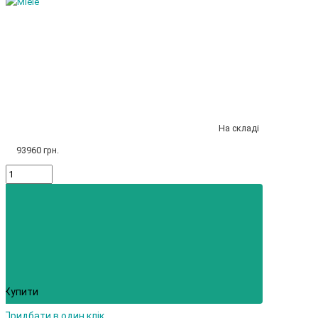
На складі
93960 грн.
Купити
Придбати в один клік