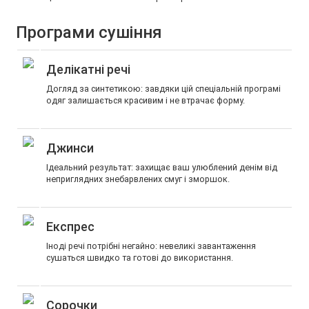
Програми сушіння
Делікатні речі
Догляд за синтетикою: завдяки цій спеціальній програмі
одяг залишається красивим і не втрачає форму.
Джинси
Ідеальний результат: захищає ваш улюблений денім від
неприглядних знебарвлених смуг і зморшок.
Експрес
Іноді речі потрібні негайно: невеликі завантаження
сушаться швидко та готові до використання.
Сорочки