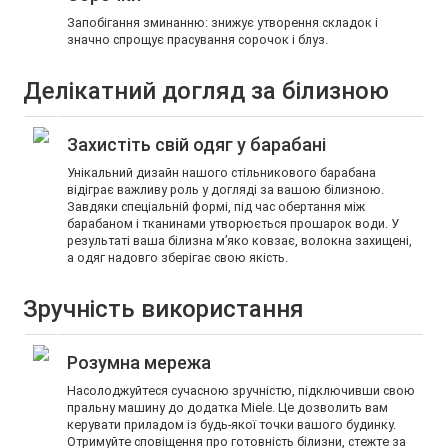
Запобігання зминанню: знижує утворення складок і
значно спрощує прасування сорочок і блуз.
Делікатний догляд за білизною
Захистіть свій одяг у барабані
Унікальний дизайн нашого стільникового барабана
відіграє важливу роль у догляді за вашою білизною.
Завдяки спеціальній формі, під час обертання між
барабаном і тканинами утворюється прошарок води. У
результаті ваша білизна м’яко ковзає, волокна захищені,
а одяг надовго зберігає свою якість.
Зручність використання
Розумна мережа
Насолоджуйтеся сучасною зручністю, підключивши свою
пральну машину до додатка Miele. Це дозволить вам
керувати приладом із будь-якої точки вашого будинку.
Отримуйте сповіщення про готовність білизни, стежте за