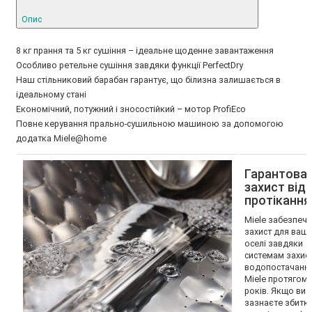
Опис
8 кг прання та 5 кг сушіння – ідеальне щоденне завантаження
Особливо ретельне сушіння завдяки функції PerfectDry
Наш стільниковий барабан гарантує, що білизна залишається в
ідеальному стані
Економічний, потужний і зносостійкий – мотор ProfiEco
Повне керування прально-сушильною машиною за допомогою
додатка Miele@home
Гарантова
захист від
протікання
Miele забезпечу
захист для вашо
оселі завдяки
системам захис
водопостачанн
Miele протягом 
років. Якщо ви
зазнаєте збиткі