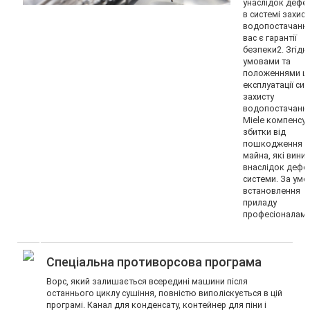
унаслідок дефе
в системі захист
водопостачання
вас є гарантії
безпеки2. Згідн
умовами та
положеннями 
експлуатації си
захисту
водопостачання
Miele компенсу
збитки від
пошкодження
майна, які вини
внаслідок дефе
системи. За умо
встановлення
приладу
професіоналами
Спеціальна противорсова програма
Ворс, який залишається всередині машини після
останнього циклу сушіння, повністю виполіскується в цій
програмі. Канал для конденсату, контейнер для піни і