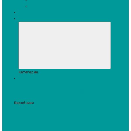
Кавомашини
Кухонні меблі
Акції
Комплекти
Категории
Пральні та сушильні машини
Аксесуари для прання та сушки
Засоби для прання та сушіння
Сушильні шафи
Пральні машини
Сушильні машини
Прально-
сушильні машини
Виробники