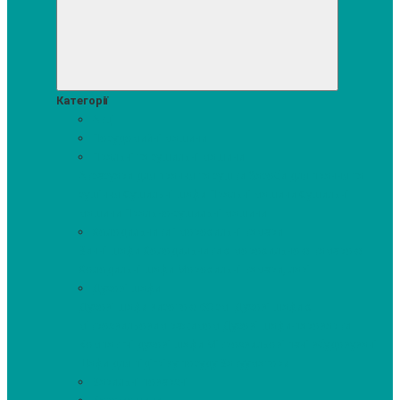
Категорії
Акції
Посудомийні машини
Пральні та сушильні машини
Аксесуари для прання та сушки
Засоби для прання та
сушіння
Сушильні шафи
Пральні машини
Сушильні
машини
Прально-сушильні машини
Холодильники і морозильні камери
Винні шафи
Холодильники з морозильною камерою
Холодильні шафи
Морозильні камери, ларі
Духові шафи
Духові шафи висотою 60 см.
Духові шафи з
мікрохвильовим режимом
Духові шафи-пароварки
Компактні духові шафи
Мікрохвильові печі вбудовувані
Шафи для підігріву посуду
Вакууматори
Варильні поверхні