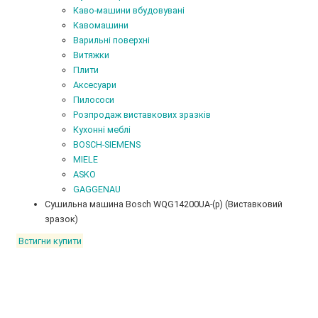
Каво-машини вбудовувані
Кавомашини
Варильні поверхні
Витяжки
Плити
Аксесуари
Пилососи
Розпродаж виставкових зразків
Кухонні меблі
BOSCH-SIEMENS
MIELE
ASKO
GAGGENAU
Сушильна машина Bosch WQG14200UA-(p) (Виставковий
зразок)
Встигни купити