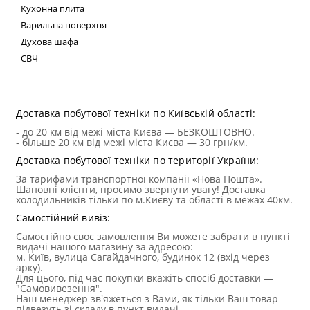
Кухонна плита
Варильна поверхня
Духова шафа
СВЧ
Техні
Доставка побутової техніки по Київській області:
- до 20 км від межі міста Києва — БЕЗКОШТОВНО.
- більше 20 км від межі міста Києва — 30 грн/км.
Доставка побутової техніки по території України:
За тарифами транспортної компанії «Нова Пошта».
Шановні клієнти, просимо звернути увагу! Доставка
холодильників тільки по м.Києву та області в межах 40км.
Самостійний вивіз:
Самостійно своє замовлення Ви можете забрати в пункті
видачі нашого магазину за адресою:
м. Київ, вулица Сагайдачного, будинок 12 (вхід через
арку).
Для цього, під час покупки вкажіть спосіб доставки —
"Самовивезення".
Наш менеджер зв'яжеться з Вами, як тільки Ваш товар
підвезуть зі складу в пункт видачі.