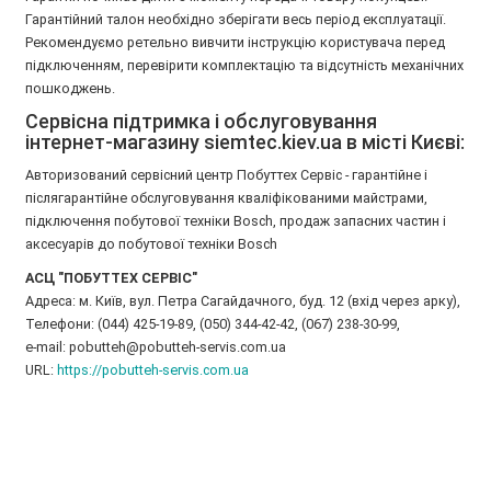
Гарантійний талон необхідно зберігати весь період експлуатації.
Рекомендуємо ретельно вивчити інструкцію користувача перед
підключенням, перевірити комплектацію та відсутність механічних
пошкоджень.
Сервісна підтримка і обслуговування
інтернет-магазину siemtec.kiev.ua в місті Києві:
Авторизований сервісний центр Побуттех Сервіс - гарантійне і
післягарантійне обслуговування кваліфікованими майстрами,
підключення побутової техніки Bosch, продаж запасних частин і
аксесуарів до побутової техніки Bosch
АСЦ "ПОБУТТЕХ СЕРВІС"
Адреса: м. Київ, вул. Петра Сагайдачного, буд. 12 (вхід через арку),
Телефони: (044) 425-19-89, (050) 344-42-42, (067) 238-30-99,
e-mail: pobutteh@pobutteh-servis.com.ua
URL:
https://pobutteh-servis.com.ua