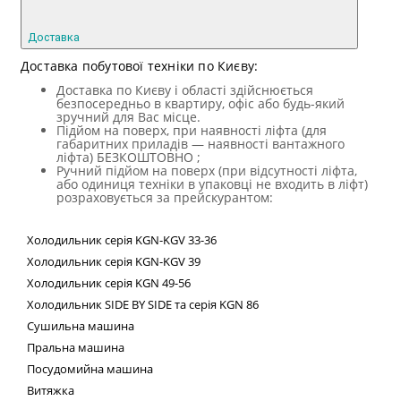
Доставка
Доставка побутової техніки по Києву:
Доставка по Києву і області здійснюється
безпосередньо в квартиру, офіс або будь-який
зручний для Вас місце.
Підйом на поверх, при наявності ліфта (для
габаритних приладів — наявності вантажного
ліфта) БЕЗКОШТОВНО ;
Ручний підйом на поверх (при відсутності ліфта,
або одиниця техніки в упаковці не входить в ліфт)
розраховується за прейскурантом:
Холодильник
серія
KGN
-
KGV
33-36
Холодильник серія
KGN
-
KGV
39
Холодильник серія
KGN
49-56
Холодильник
SIDE
BY
SIDE
та сер
ія
KGN
86
Сушильна машина
Пральна машина
Посудомийна машина
Витяжка