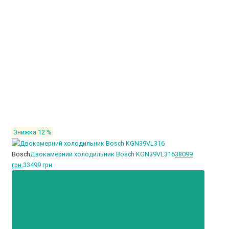
Знижка 12 %
Bosch
Двокамерний холодильник Bosch KGN39VL316
38099
грн.
33499 грн.