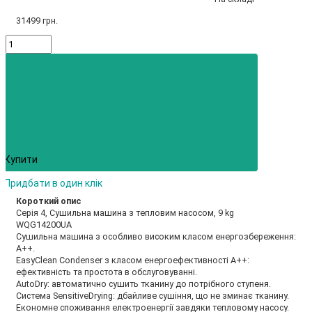
31499 грн.
Купити
Придбати в один клік
Короткий опис
Серія 4, Сушильна машина з тепловим насосом, 9 kg
WQG14200UA
Сушильна машина з особливо високим класом енергозбереження:
A++.
EasyClean Condenser з класом енергоефективності A++:
ефективність та простота в обслуговуванні.
AutoDry: автоматично сушить тканину до потрібного ступеня.
Система SensitiveDrying: дбайливе сушіння, що не зминає тканину.
Економне споживання електроенергії завдяки тепловому насосу.