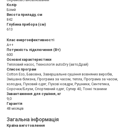
Колір
Білий
Висота приладу, см
842
Глубина прибора (см)
613
Клас енергоефективності
А++
Потужність підключення (Вт)
600
Основні характеристики
Тепловий насос, Технологія autoDry (aвтоДрай)
Список програм
Cotton Eco, Бавовна, Завершальне сушіння вовняних виробів,
Змішана білизна, Програма за часом, тепла, Програма за часом,
холодна, Пуховий одяг, Пухові ковдри, Рушники, Синтетика,
Сорочки/Блузи, Спортивний одяг, Супер 40, Тонкі тканини
Завантаження для сушіння, кг
9,0
Гарантія
48 місяців
Загальна інформація
Країна виготовлення