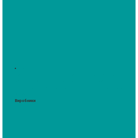
Духові шафи
Духові шафи висотою 60 см.
Духові шафи з мікрохвильовим
режимом
Духові шафи-пароварки
Компактні духові шафи
Мікрохвильові печі вбудовувані
Шафи для підігріву посуду
Вакууматори
Виробники