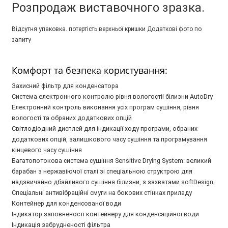
Розпродаж виставочного зразка.
Відсутня упаковка. потертість верхньої кришки Додаткові фото по
запиту
Комфорт та безпека користування:
Захисний фільтр для конденсатора
Система електронного контролю рівня вологостіі білизни AutoDry
Електронний контроль виконання усіх програм сушіння, рівня
вологості та обраних додаткових опцій
Світлодіодний дисплей для індикації ходу програми, обраних
додаткових опцій, залишкового часу сушіння та програмування
кінцевого часу сушіння
Багатопотокова система сушіння Sensitive Drying System: великий
барабан з нержавіючої сталі зі спеціальною структрою для
надзвичайно дбайливого сушіння білизни, з захватами softDesign
Cпеціальні антивібраційні смуги на бокових стінках приладу
Контейнер для конденсованої води
Індикатор заповненості контейнеру для конденсаційної води
Індикація забрудненості фільтра