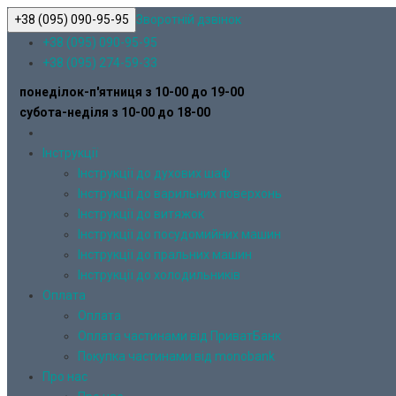
+38 (095) 090-95-95
Зворотній дзвінок
+38 (095) 090-95-95
+38 (095) 274-59-33
понеділок-п'ятниця з 10-00 до 19-00
субота-неділя з 10-00 до 18-00
Інструкції
Інструкції до духових шаф
Інструкції до варильних поверхонь
Інструкції до витяжок
Інструкції до посудомийних машин
Інструкції до пральних машин
Інструкції до холодильників
Оплата
Оплата
Оплата частинами від ПриватБанк
Покупка частинами від monobank
Про нас