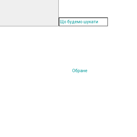
Обране