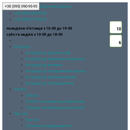
+38 (095) 090-95-95
Зворотній дзвінок
+38 (095) 090-95-95
+38 (095) 274-59-33
понеділок-п'ятниця з 10-00 до 19-00
10
10
10
10
10
субота-неділя з 10-00 до 18-00
6
6
6
6
6
Інструкції
Інструкції до духових шаф
Інструкції до варильних поверхонь
Інструкції до витяжок
Інструкції до посудомийних машин
Інструкції до пральних машин
Інструкції до холодильників
Оплата
Оплата
Оплата частинами від ПриватБанк
Покупка частинами від monobank
Про нас
Про нас
Політика конфіденційності