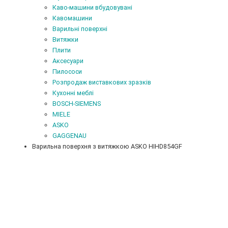
Каво-машини вбудовувані
Кавомашини
Варильні поверхні
Витяжки
Плити
Аксесуари
Пилососи
Розпродаж виставкових зразків
Кухонні меблі
BOSCH-SIEMENS
MIELE
ASKO
GAGGENAU
Варильна поверхня з витяжкою ASKO HIHD854GF