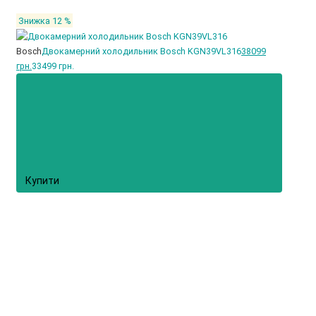
Знижка 12 %
Bosch
Двокамерний холодильник Bosch KGN39VL316
38099
грн.
33499 грн.
Купити