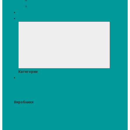
Кавомашини
Кухонні меблі
Акції
Комплекти
Категории
Пральні та сушильні машини
Аксесуари для прання та сушки
Засоби для прання та сушіння
Сушильні шафи
Пральні машини
Сушильні машини
Прально-
сушильні машини
Виробники