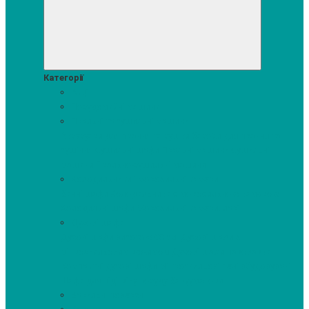
Категорії
Акції
Посудомийні машини
Пральні та сушильні машини
Аксесуари для прання та сушки
Засоби для прання та
сушіння
Сушильні шафи
Пральні машини
Сушильні
машини
Прально-сушильні машини
Холодильники і морозильні камери
Винні шафи
Холодильники з морозильною камерою
Холодильні шафи
Морозильні камери, ларі
Духові шафи
Духові шафи висотою 60 см.
Духові шафи з
мікрохвильовим режимом
Духові шафи-пароварки
Компактні духові шафи
Мікрохвильові печі вбудовувані
Шафи для підігріву посуду
Вакууматори
Варильні поверхні