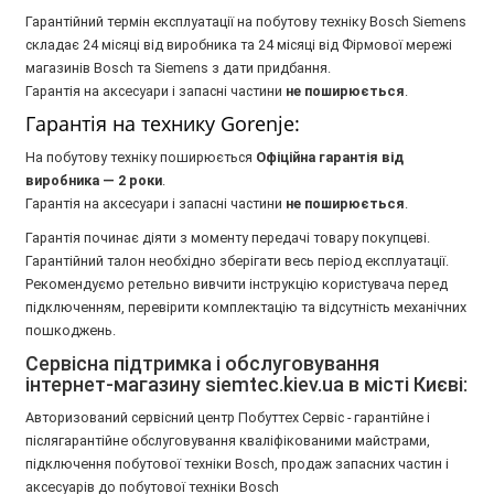
Гарантійний термін експлуатації на побутову техніку Bosch Siemens
складає 24 місяці від виробника та 24 місяці від Фірмової мережі
магазинів Bosch та Siemens з дати придбання.
Гарантія на аксесуари і запасні частини
не поширюється
.
Гарантія на технику Gorenje:
На побутову техніку поширюється
Oфіційна гарантія від
виробника — 2 роки
.
Гарантія на аксесуари і запасні частини
не поширюється
.
Гарантія починає діяти з моменту передачі товару покупцеві.
Гарантійний талон необхідно зберігати весь період експлуатації.
Рекомендуємо ретельно вивчити інструкцію користувача перед
підключенням, перевірити комплектацію та відсутність механічних
пошкоджень.
Сервісна підтримка і обслуговування
інтернет-магазину siemtec.kiev.ua в місті Києві:
Авторизований сервісний центр Побуттех Сервіс - гарантійне і
післягарантійне обслуговування кваліфікованими майстрами,
підключення побутової техніки Bosch, продаж запасних частин і
аксесуарів до побутової техніки Bosch