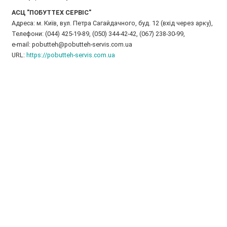
АСЦ "ПОБУТТЕХ СЕРВІС"
Адреса: м. Київ, вул. Петра Сагайдачного, буд. 12 (вхід через арку),
Телефони: (044) 425-19-89, (050) 344-42-42, (067) 238-30-99,
e-mail: pobutteh@pobutteh-servis.com.ua
URL:
https://pobutteh-servis.com.ua