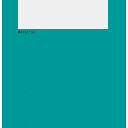
Категорії
Акції
Посудомийні машини
Пральні та сушильні машини
Аксесуари для прання та сушки
Засоби для прання та
сушіння
Сушильні шафи
Пральні машини
Сушильні
машини
Прально-сушильні машини
Холодильники і морозильні камери
Винні шафи
Холодильники з морозильною камерою
Холодильні шафи
Морозильні камери, ларі
Духові шафи
Духові шафи висотою 60 см.
Духові шафи з
мікрохвильовим режимом
Духові шафи-пароварки
Компактні духові шафи
Мікрохвильові печі вбудовувані
Шафи для підігріву посуду
Вакууматори
Варильні поверхні