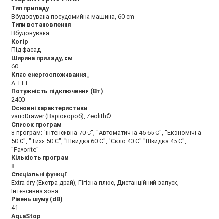
Тип приладу
Вбудовувана посудомийна машина, 60 cm
Типи встановлення
Вбудовувана
Колір
Під фасад
Ширина приладу, см
60
Клас енергоспоживання_
А +++
Потужність підключення (Вт)
2400
Основні характеристики
varioDrawer (Варіокороб), Zeolith®
Список програм
8 програм: "Інтенсивна 70 C", "Автоматична 45-65 C", "Економічна
50 C", "Тиха 50 C", "Швидка 60 C", "Скло 40 C" "Швидка 45 C",
"Favorite"
Кількість програм
8
Спеціальні функції
Extra dry (Екстра-драй), Гігієна-плюс, Дистанційний запуск,
Інтенсивна зона
Рівень шуму (dB)
41
AquaStop