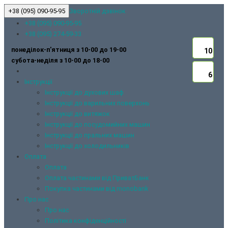
+38 (095) 090-95-95
Зворотній дзвінок
+38 (095) 090-95-95
+38 (095) 274-59-33
понеділок-п'ятниця з 10-00 до 19-00
10
10
10
10
10
10
субота-неділя з 10-00 до 18-00
6
6
6
6
6
6
Інструкції
Інструкції до духових шаф
Інструкції до варильних поверхонь
Інструкції до витяжок
Інструкції до посудомийних машин
Інструкції до пральних машин
Інструкції до холодильників
Оплата
Оплата
Оплата частинами від ПриватБанк
Покупка частинами від monobank
Про нас
Про нас
Політика конфіденційності