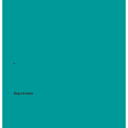
Духові шафи
Духові шафи висотою 60 см.
Духові шафи з мікрохвильовим
режимом
Духові шафи-пароварки
Компактні духові шафи
Мікрохвильові печі вбудовувані
Шафи для підігріву посуду
Вакууматори
Виробники