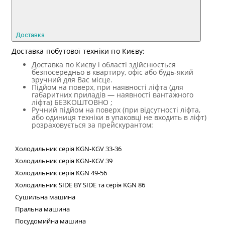
Доставка
Доставка побутової техніки по Києву:
Доставка по Києву і області здійснюється
безпосередньо в квартиру, офіс або будь-який
зручний для Вас місце.
Підйом на поверх, при наявності ліфта (для
габаритних приладів — наявності вантажного
ліфта) БЕЗКОШТОВНО ;
Ручний підйом на поверх (при відсутності ліфта,
або одиниця техніки в упаковці не входить в ліфт)
розраховується за прейскурантом:
Холодильник
серія
KGN
-
KGV
33-36
Холодильник серія
KGN
-
KGV
39
Холодильник серія
KGN
49-56
Холодильник
SIDE
BY
SIDE
та сер
ія
KGN
86
Сушильна машина
Пральна машина
Посудомийна машина