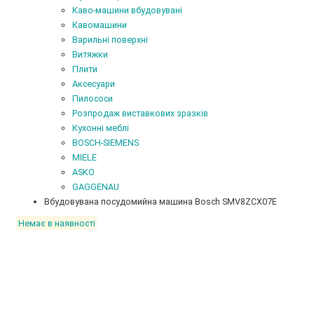
Каво-машини вбудовувані
Кавомашини
Варильні поверхні
Витяжки
Плити
Аксесуари
Пилососи
Розпродаж виставкових зразків
Кухонні меблі
BOSCH-SIEMENS
MIELE
ASKO
GAGGENAU
Вбудовувана посудомийна машина Bosch SMV8ZCX07E
Немає в наявності