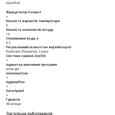
AquaStop
Функції Home Connect
+
Кількість варіантів температури
6
Кількість комплектів посуду
14
Споживання води, л
9,5
Регульований за висотою верхній короб
Rackmatic (Ракматік), 3 рівні
Система сушіння Zeolith
+
Індикатор виконання програми
timeLight
IntensiveZone
+
HygienePlus
+
VarioSpeed
+
Гарантія
48 місяців
Загальна інформація