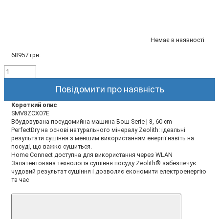
Немає в наявності
68957 грн.
Повiдомити про наявнiсть
Короткий опис
SMV8ZCX07E
Вбудовувана посудомийна машина Бош Serie | 8, 60 cm
PerfectDry на основі натурального мінералу Zeolith: ідеальні
результати сушіння з меншим використанням енергії навіть на
посуді, що важко сушиться.
Home Connect доступна для використання через WLAN
Запатентована технологія сушіння посуду Zeolith® забезпечує
чудовий результат сушіння і дозволяє економити електроенергію
та час