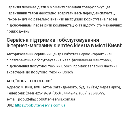
Гарантія починає діяти з моменту передачі товару покупцеві.
Гарантійний талон необхідно зберігати весь період експлуатації.
Рекомендуємо ретельно вивчити інструкцію користувача перед
підключенням, перевірити комплектацію та відсутність механічних
пошкоджень.
Сервісна підтримка і обслуговування
інтернет-магазину siemtec.kiev.ua в місті Києві:
Авторизований сервісний центр Побуттех Сервіс - гарантійне і
післягарантійне обслуговування кваліфікованими майстрами,
підключення побутової техніки Bosch, продаж запасних частин і
аксесуарів до побутової техніки Bosch
АСЦ "ПОБУТТЕХ СЕРВІС"
Адреса: м. Київ, вул. Петра Сагайдачного, буд. 12 (вхід через арку),
Телефони: (044) 425-19-89, (050) 344-42-42, (067) 238-30-99,
e-mail: pobutteh@pobutteh-servis.com.ua
URL:
https://pobutteh-servis.com.ua