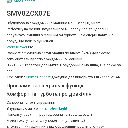
SMV8ZCX07E
Вбудовувана посудомийна машина Бош Serie | 8, 60 cm
PerfectDry на основі натурального мінералу Zeolith: ідеальні
результати сушіння з меншим використанням енергії навіть на
посуді, що важко сушиться.
Vario Drawer
Pro
RackMatic ™ cистема регулювання по висоті (5 см) допоможе
оптимізувати простір посудомийної машини.
Лічильник таблеток для миття. Посудомийна машина, яка рахує за
вас.
Технологія
Home Connect
доступна для використання через WLAN
Програми та спеціальні функції
Комфорт та турбота про довкілля
Сенсорна панель управління
Внутрішнє освітлення
Emotion Light
Панель управління розташована на торці дверцят
Мова тексту на панелі управління (англійська)
Електронний годинник з від ображенням реального часу