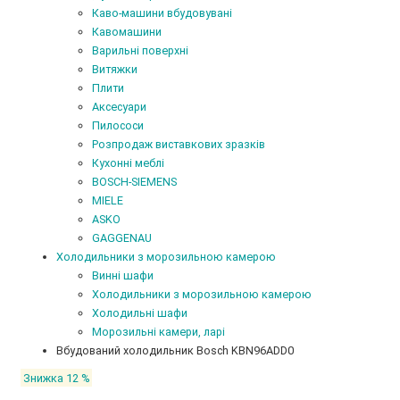
Каво-машини вбудовувані
Кавомашини
Варильні поверхні
Витяжки
Плити
Аксесуари
Пилососи
Розпродаж виставкових зразків
Кухонні меблі
BOSCH-SIEMENS
MIELE
ASKO
GAGGENAU
Холодильники з морозильною камерою
Винні шафи
Холодильники з морозильною камерою
Холодильні шафи
Морозильні камери, ларі
Вбудований холодильник Bosch KBN96ADD0
Знижка 12 %