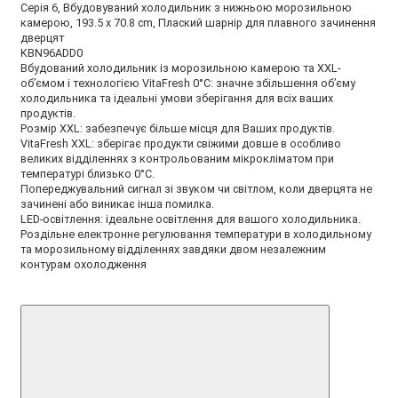
Серія 6, Вбудовуваний холодильник з нижньою морозильною
камерою, 193.5 x 70.8 cm, Плаский шарнір для плавного зачинення
дверцят
KBN96ADD0
Вбудований холодильник із морозильною камерою та XXL-
об’ємом і технологією VitaFresh 0°C: значне збільшення об’єму
холодильника та ідеальні умови зберігання для всіх ваших
продуктів.
Розмір XXL: забезпечує більше місця для Ваших продуктів.
VitaFresh XXL: зберігає продукти свіжими довше в особливо
великих відділеннях з контрольованим мікрокліматом при
температурі близько 0°C.
Попереджувальний сигнал зі звуком чи світлом, коли дверцята не
зачинені або виникає інша помилка.
LED-освітлення: ідеальне освітлення для вашого холодильника.
Роздільне електронне регулювання температури в холодильному
та морозильному відділеннях завдяки двом незалежним
контурам охолодження