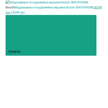
Bosch
Вбудовувана посудомийна машина Bosch SMV2IVX00K
28299
грн.
24399 грн.
Купити