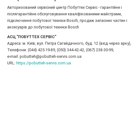
Авторизований сервісний центр Побуттех Сервіс - гарантійне і
післягарантійне обслуговування кваліфікованими майстрами,
підключення побутової техніки Bosch, продаж запасних частин і
аксесуарів до побутової техніки Bosch
АСЦ "ПОБУТТЕХ СЕРВІС"
Адреса: м. Київ, вул. Петра Сагайдачного, буд. 12 (вхід через арку),
Телефони: (044) 425-19-89, (050) 344-42-42, (067) 238-30-99,
e-mail: pobutteh@pobutteh-servis.com.ua
URL:
https://pobutteh-servis.com.ua