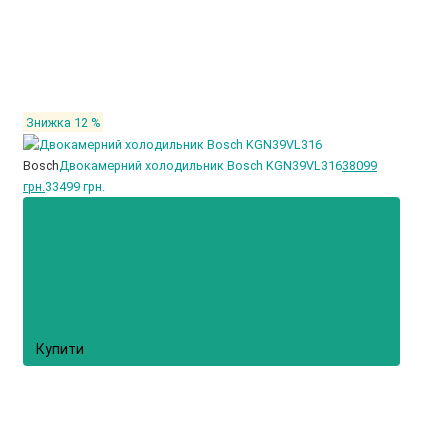
Знижка 12 %
Bosch
Двокамерний холодильник Bosch KGN39VL316
38099
грн.
33499 грн.
Купити