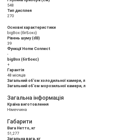
548
Тип дисплея
270
Основні характеристики
bigBox (бігБокс)
Рівень шуму (dB)
39
Функції Home Connect
-
bigBox (бігБокс)
+
Гарантія
48 місяців
Загальний об'єм холодильної камери, л
Загальний об'єм морозильної камери, л
Загальна інформація
Країна виготовлення
Німеччина
Габарити
Вага Нетто, кг
51,277
Загальна вага, кг