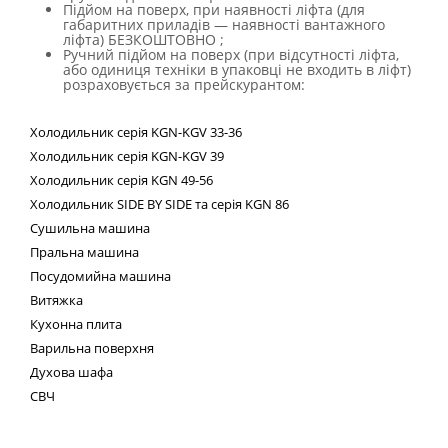
Підйом на поверх, при наявності ліфта (для
габаритних приладів — наявності вантажного
ліфта) БЕЗКОШТОВНО ;
Ручний підйом на поверх (при відсутності ліфта,
або одиниця техніки в упаковці не входить в ліфт)
розраховується за прейскурантом:
Холодильник
серія
KGN
-
KGV
33-36
Холодильник серія
KGN
-
KGV
39
Холодильник серія
KGN
49-56
Холодильник
SIDE
BY
SIDE
та сер
ія
KGN
86
Сушильна машина
Пральна машина
Посудомийна машина
Витяжка
Кухонна плита
Варильна поверхня
Духова шафа
СВЧ
Техні