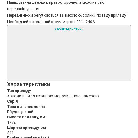
Навішування дверцят: правостороннє, з можливістю
перенавішування
Передні ніжки регулюються за висотою/ролики позаду приладу
Необхідний перемінний струм мережі 221 - 240 V
Характеристики
Xарактеристики
Тип приладу
Холодильник з нижньою морозильною камерою
Серія
Типи встановлення
Вбудовуваний
Висота приладу, см
1772
Ширина приладу, см
541
Глубина прибора (см)