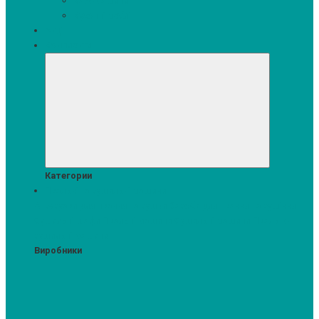
Кавомашини
Кухонні меблі
Акції
Комплекти
Категории
Пральні та сушильні машини
Аксесуари для прання та сушки
Засоби для прання та сушіння
Сушильні шафи
Пральні машини
Сушильні машини
Прально-
сушильні машини
Виробники