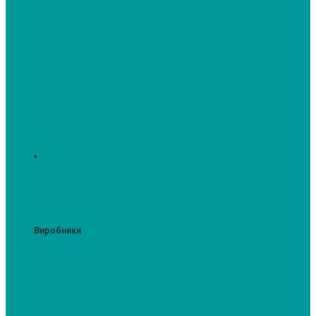
Духові шафи
Духові шафи висотою 60 см.
Духові шафи з мікрохвильовим
режимом
Духові шафи-пароварки
Компактні духові шафи
Мікрохвильові печі вбудовувані
Шафи для підігріву посуду
Вакууматори
Виробники