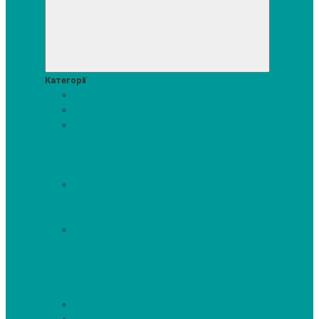
Категорії
Акції
Посудомийні машини
Пральні та сушильні машини
Аксесуари для прання та сушки
Засоби для прання та
сушіння
Сушильні шафи
Пральні машини
Сушильні
машини
Прально-сушильні машини
Холодильники і морозильні камери
Винні шафи
Холодильники з морозильною камерою
Холодильні шафи
Морозильні камери, ларі
Духові шафи
Духові шафи висотою 60 см.
Духові шафи з
мікрохвильовим режимом
Духові шафи-пароварки
Компактні духові шафи
Мікрохвильові печі вбудовувані
Шафи для підігріву посуду
Вакууматори
Варильні поверхні