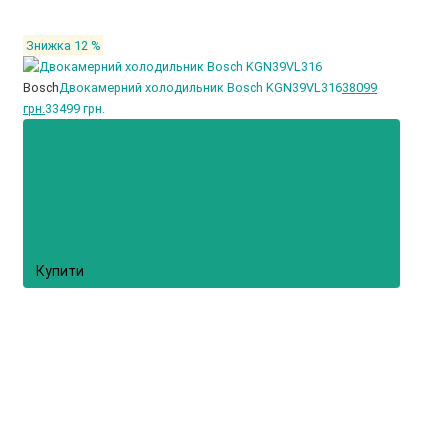
Знижка 12 %
Bosch
Двокамерний холодильник Bosch KGN39VL316
38099
грн.
33499 грн.
Купити