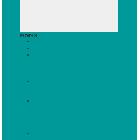
Категорії
Акції
Посудомийні машини
Пральні та сушильні машини
Аксесуари для прання та сушки
Засоби для прання та
сушіння
Сушильні шафи
Пральні машини
Сушильні
машини
Прально-сушильні машини
Холодильники і морозильні камери
Винні шафи
Холодильники з морозильною камерою
Холодильні шафи
Морозильні камери, ларі
Духові шафи
Духові шафи висотою 60 см.
Духові шафи з
мікрохвильовим режимом
Духові шафи-пароварки
Компактні духові шафи
Мікрохвильові печі вбудовувані
Шафи для підігріву посуду
Вакууматори
Варильні поверхні