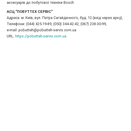
аксесуарів до побутової техніки Bosch
АСЦ "ПОБУТТЕХ СЕРВІС"
Адреса: м. Київ, вул. Петра Сагайдачного, буд. 12 (вхід через арку),
Телефони: (044) 425-19-89, (050) 344-42-42, (067) 238-30-99,
e-mail: pobutteh@pobutteh-servis.com.ua
URL:
https://pobutteh-servis.com.ua