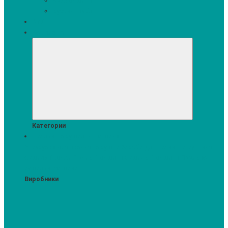
Кавомашини
Кухонні меблі
Акції
Комплекти
Категории
Пральні та сушильні машини
Аксесуари для прання та сушки
Засоби для прання та сушіння
Сушильні шафи
Пральні машини
Сушильні машини
Прально-
сушильні машини
Виробники