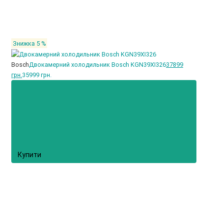
Знижка 5 %
Bosch
Двокамерний холодильник Bosch KGN39XI326
37899
грн.
35999 грн.
Купити