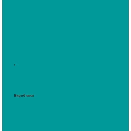
Духові шафи
Духові шафи висотою 60 см.
Духові шафи з мікрохвильовим
режимом
Духові шафи-пароварки
Компактні духові шафи
Мікрохвильові печі вбудовувані
Шафи для підігріву посуду
Вакууматори
Виробники