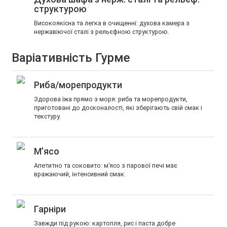
структурою
Високоякісна та легка в очищенні: духова камера з
нержавіючої сталі з рельєфною структурою.
Варіативність Гурме
Риба/морепродукти
Здорова їжа прямо з моря: риба та морепродукти,
приготовані до досконалості, які зберігають свій смак і
текстуру.
М’ясо
Апетитно та соковито: м’ясо з парової печі має
вражаючий, інтенсивний смак.
Гарніри
Завжди під рукою: картопля, рис і паста добре