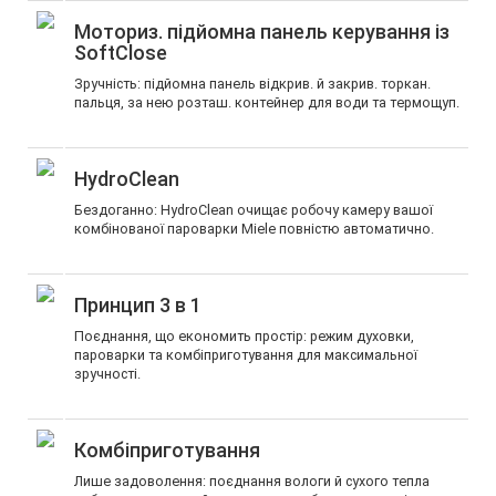
Моториз. підйомна панель керування із
SoftClose
Зручність: підйомна панель відкрив. й закрив. торкан.
пальця, за нею розташ. контейнер для води та термощуп.
HydroClean
Бездоганно: HydroClean очищає робочу камеру вашої
комбінованої пароварки Miele повністю автоматично.
Принцип 3 в 1
Поєднання, що економить простір: режим духовки,
пароварки та комбіприготування для максимальної
зручності.
Комбіприготування
Лише задоволення: поєднання вологи й сухого тепла