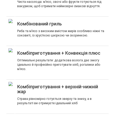
Чиста насолода: м’ясо, овочі або фрукти готуються під
вакуумом, щоб отримати неймовірні смакові відчуття.
Комбінований гриль
Риба та м’ясо з високим вмістом жирів особливо ніжні та
соковиті, із хрусткою шкіркою чи скоринкою.
Комбіприготування + Конвекція плюс
Оптимальні результати: додаткова волога дає змогу
ідеально й професійно приготувати хліб, рогалики або
м’ясо.
Комбіприготування + верхній-нижній
жар
Страва рівномірно готується зверху та знизу, а в
результаті ви отримуєте ідеальний хліб