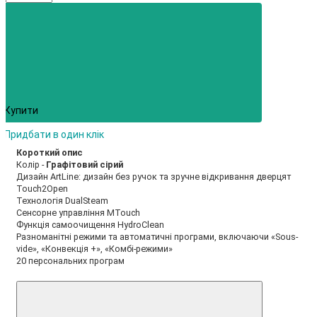
Купити
Придбати в один клік
Короткий опис
Колір -
Графітовий сірий
Дизайн ArtLine: дизайн без ручок та зручне відкривання дверцят
Touch2Open
Технологія DualSteam
Сенсорне управління MTouch
Функція самоочищення HydroClean
Разноманітні режими та автоматичні програми, включаючи «Sous-
vide», «Конвекція +», «Комбі-режими»
20 персональних програм