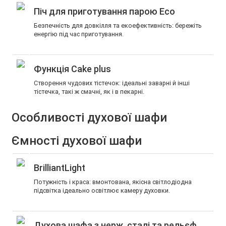
Піч для приготування парою Eco
Безпечність для довкілля та екоефективність: бережіть
енергію під час приготування.
Функція Cake plus
Створення чудових тістечок: ідеальні заварні й інші
тістечка, такі ж смачні, як і в пекарні.
Особливості духової шафи
Ємності духової шафи
BrilliantLight
Потужність і краса: вмонтована, якісна світлодіодна
підсвітка ідеально освітлює камеру духовки.
Духова шафа з нерж. сталі та рельєф.