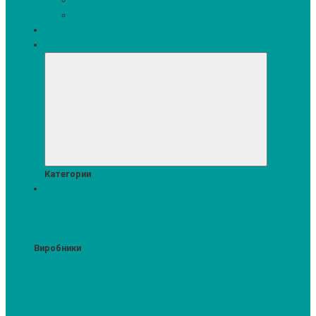
Кавомашини
Кухонні меблі
Акції
Комплекти
Категории
Пральні та сушильні машини
Аксесуари для прання та сушки
Засоби для прання та сушіння
Сушильні шафи
Пральні машини
Сушильні машини
Прально-
сушильні машини
Виробники