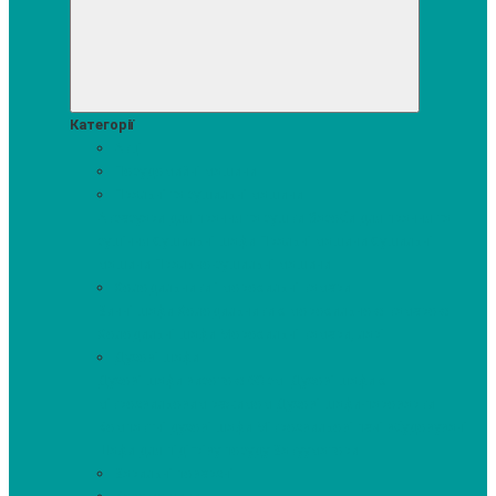
Категорії
Акції
Посудомийні машини
Пральні та сушильні машини
Аксесуари для прання та сушки
Засоби для прання та
сушіння
Сушильні шафи
Пральні машини
Сушильні
машини
Прально-сушильні машини
Холодильники і морозильні камери
Винні шафи
Холодильники з морозильною камерою
Холодильні шафи
Морозильні камери, ларі
Духові шафи
Духові шафи висотою 60 см.
Духові шафи з
мікрохвильовим режимом
Духові шафи-пароварки
Компактні духові шафи
Мікрохвильові печі вбудовувані
Шафи для підігріву посуду
Вакууматори
Варильні поверхні