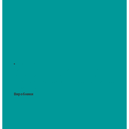
Духові шафи
Духові шафи висотою 60 см.
Духові шафи з мікрохвильовим
режимом
Духові шафи-пароварки
Компактні духові шафи
Мікрохвильові печі вбудовувані
Шафи для підігріву посуду
Вакууматори
Виробники