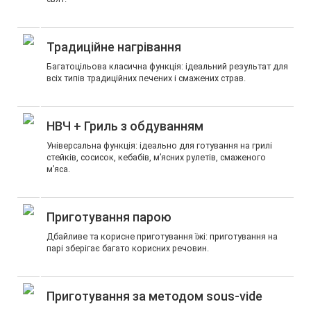
Традиційне нагрівання
Багатоцільова класична функція: ідеальний результат для
всіх типів традиційних печених і смажених страв.
НВЧ + Гриль з обдуванням
Універсальна функція: ідеально для готування на грилі
стейків, сосисок, кебабів, м’ясних рулетів, смаженого
м’яса.
Приготування парою
Дбайливе та корисне приготування їжі: приготування на
парі зберігає багато корисних речовин.
Приготування за методом sous-vide