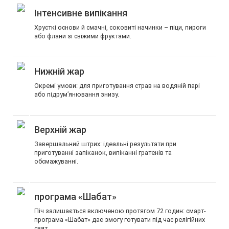
Інтенсивне випікання
Хрусткі основи й смачні, соковиті начинки – піци, пироги
або флани зі свіжими фруктами.
Нижній жар
Окремі умови: для приготування страв на водяній парі
або підрум’янювання знизу.
Верхній жар
Завершальний штрих: ідеальні результати при
приготуванні запіканок, випіканні гратенів та
обсмажуванні.
програма «Шабат»
Піч залишається включеною протягом 72 годин: смарт-
програма «Шабат» дає змогу готувати під час релігійних
свят.