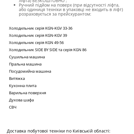
ліфта) БЕЗКОШТОВНО ;
Ручний підйом на поверх (при відсутності ліфта,
або одиниця техніки в упаковці не входить в ліфт)
розраховується за прейскурантом:
Холодильник
серія
KGN
-
KGV
33-36
Холодильник серія
KGN
-
KGV
39
Холодильник серія
KGN
49-56
Холодильник
SIDE
BY
SIDE
та сер
ія
KGN
86
Сушильна машина
Пральна машина
Посудомийна машина
Витяжка
Кухонна плита
Варильна поверхня
Духова шафа
СВЧ
Техні
Доставка побутової техніки по Київській області: