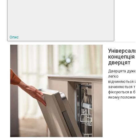
Опис
Універсаль
концепція
дверцят
Дверцята дуже
легко
відчиняються й
зачиняються та
фіксуються в бу
якому положенн