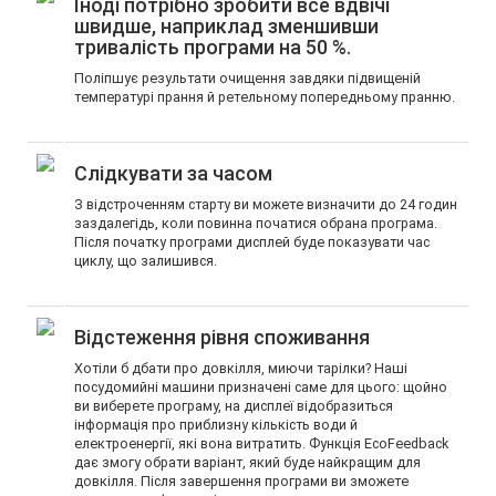
Іноді потрібно зробити все вдвічі
швидше, наприклад зменшивши
тривалість програми на 50 %.
Поліпшує результати очищення завдяки підвищеній
температурі прання й ретельному попередньому пранню.
Слідкувати за часом
З відстроченням старту ви можете визначити до 24 годин
заздалегідь, коли повинна початися обрана програма.
Після початку програми дисплей буде показувати час
циклу, що залишився.
Відстеження рівня споживання
Хотіли б дбати про довкілля, миючи тарілки? Наші
посудомийні машини призначені саме для цього: щойно
ви виберете програму, на дисплеї відобразиться
інформація про приблизну кількість води й
електроенергії, які вона витратить. Функція EcoFeedback
дає змогу обрати варіант, який буде найкращим для
довкілля. Після завершення програми ви зможете