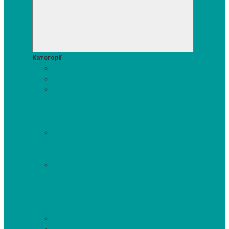
Категорії
Акції
Посудомийні машини
Пральні та сушильні машини
Аксесуари для прання та сушки
Засоби для прання та
сушіння
Сушильні шафи
Пральні машини
Сушильні
машини
Прально-сушильні машини
Холодильники і морозильні камери
Винні шафи
Холодильники з морозильною камерою
Холодильні шафи
Морозильні камери, ларі
Духові шафи
Духові шафи висотою 60 см.
Духові шафи з
мікрохвильовим режимом
Духові шафи-пароварки
Компактні духові шафи
Мікрохвильові печі вбудовувані
Шафи для підігріву посуду
Вакууматори
Варильні поверхні