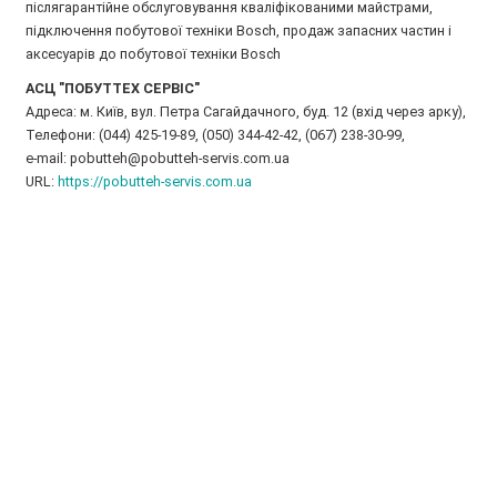
післягарантійне обслуговування кваліфікованими майстрами,
підключення побутової техніки Bosch, продаж запасних частин і
аксесуарів до побутової техніки Bosch
АСЦ "ПОБУТТЕХ СЕРВІС"
Адреса: м. Київ, вул. Петра Сагайдачного, буд. 12 (вхід через арку),
Телефони: (044) 425-19-89, (050) 344-42-42, (067) 238-30-99,
e-mail: pobutteh@pobutteh-servis.com.ua
URL:
https://pobutteh-servis.com.ua