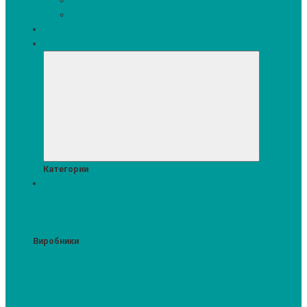
Кавомашини
Кухонні меблі
Акції
Комплекти
Категории
Пральні та сушильні машини
Аксесуари для прання та сушки
Засоби для прання та сушіння
Сушильні шафи
Пральні машини
Сушильні машини
Прально-
сушильні машини
Виробники