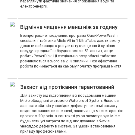
переглянути фактичні значення споживання води та
електроенергії.
Відмінне чищення менш ніж за годину
Безпрограшне поєднання: програма QuickPowerWash і
спеціальні таблетки Miele All in 1 UltraTabs дають змогу
досягти найкращого результату очищення й сушіння
посуду середньої забрудненості за 58 хвилин, як це
робить PowerDisk. Ці спеціально розроблені таблетки
розчиняються всього за 2–3 хвилини. Тож ефективна
робота починається на самому початку програми миття.
Захист від протікання гарантований
Для захисту від підтоплення всі посудомийні машини
Miele обладнані системою Waterproof System. Якщо ви
зазнаєте збитків унаслідок дефекту в системі захисту
водопостачання ви впевнені, знаючи, що маєте гарантію
протягом 20 років. в контексті умов захисту води Miele
буде нести усі витрати по відшкодуванню збитків
унаслідок дефекту в системі. За умови встановлення
приладу професіоналами.