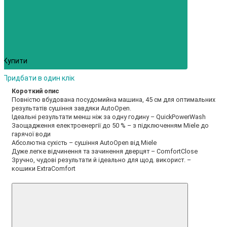
Купити
Придбати в один клік
Короткий опис
Повністю вбудована посудомийна машина, 45 см для оптимальних
результатів сушіння завдяки AutoOpen.
Ідеальні результати менш ніж за одну годину – QuickPowerWash
Заощадження електроенергії до 50 % – з підключенням Miele до
гарячої води
Абсолютна сухість – сушіння AutoOpen від Miele
Дуже легке відчинення та зачинення дверцят – ComfortClose
Зручно, чудові результати й ідеально для щод. використ. –
кошики ExtraComfort