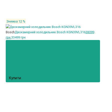
Знижка 12 %
Bosch
Двокамерний холодильник Bosch KGN39VL316
38099
грн.
33499 грн.
Купити