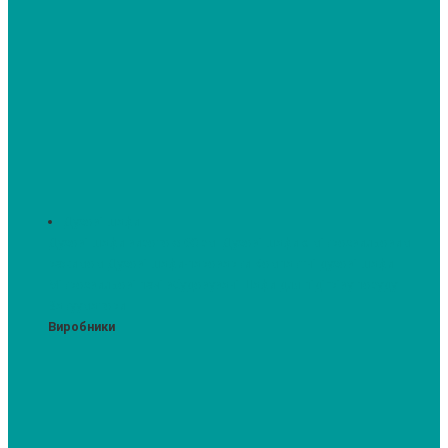
Духові шафи
Духові шафи висотою 60 см.
Духові шафи з мікрохвильовим
режимом
Духові шафи-пароварки
Компактні духові шафи
Мікрохвильові печі вбудовувані
Шафи для підігріву посуду
Вакууматори
Виробники