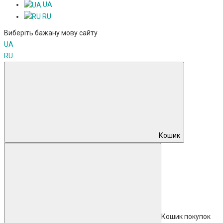
UA
RU
Виберіть бажану мову сайту
UA
RU
Кошик
Кошик покупок