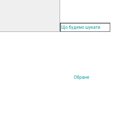
Обране