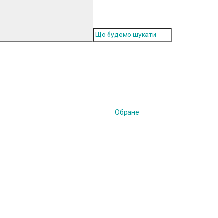
Обране