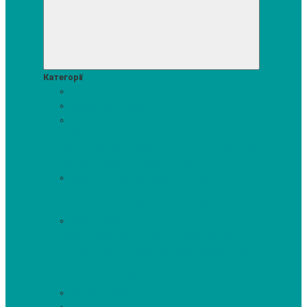
Категорії
Акції
Посудомийні машини
Пральні та сушильні машини
Аксесуари для прання та сушки
Засоби для прання та
сушіння
Сушильні шафи
Пральні машини
Сушильні
машини
Прально-сушильні машини
Холодильники і морозильні камери
Винні шафи
Холодильники з морозильною камерою
Холодильні шафи
Морозильні камери, ларі
Духові шафи
Духові шафи висотою 60 см.
Духові шафи з
мікрохвильовим режимом
Духові шафи-пароварки
Компактні духові шафи
Мікрохвильові печі вбудовувані
Шафи для підігріву посуду
Вакууматори
Варильні поверхні