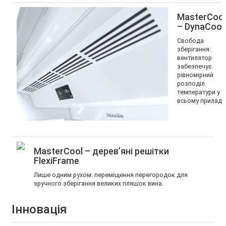
MasterCool
– DynaCool
Свобода
зберігання:
вентилятор
забезпечує
рівномірний
розподіл
температури у
всьому приладі.
MasterCool – дерев’яні решітки
FlexiFrame
Лише одним рухом: переміщення перегородок для
зручного зберігання великих пляшок вина.
Інновація