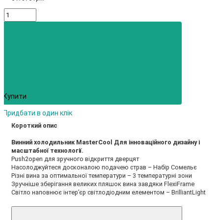
Купити
Придбати в один клік
Короткий опис
Винний холодильник MasterCool Для інноваційного дизайну і
масштабної технології.
Push2open для зручного відкриття дверцят
Насолоджуйтеся досконалою подачею страв – Набір Сомельє
Різні вина за оптимальної температури – 3 температурні зони
Зручніше зберігання великих пляшок вина завдяки FlexiFrame
Світло наповнює інтер’єр світлодіодним елементом – BrilliantLight