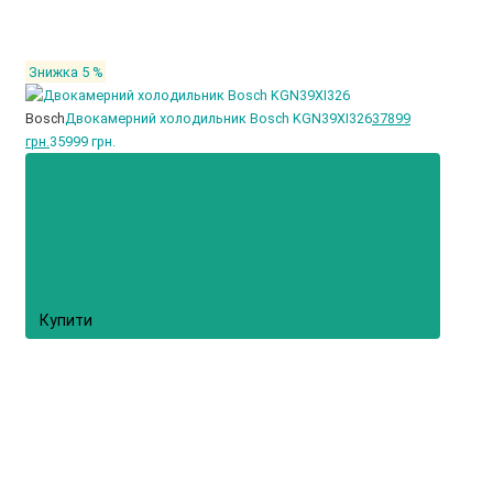
Знижка 5 %
Bosch
Двокамерний холодильник Bosch KGN39XI326
37899
грн.
35999 грн.
Купити