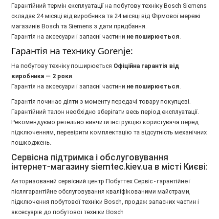
Гарантійний термін експлуатації на побутову техніку Bosch Siemens
складає 24 місяці від виробника та 24 місяці від Фірмової мережі
магазинів Bosch та Siemens з дати придбання.
Гарантія на аксесуари і запасні частини
не поширюється
.
Гарантія на технику Gorenje:
На побутову техніку поширюється
Oфіційна гарантія від
виробника — 2 роки
.
Гарантія на аксесуари і запасні частини
не поширюється
.
Гарантія починає діяти з моменту передачі товару покупцеві.
Гарантійний талон необхідно зберігати весь період експлуатації.
Рекомендуємо ретельно вивчити інструкцію користувача перед
підключенням, перевірити комплектацію та відсутність механічних
пошкоджень.
Сервісна підтримка і обслуговування
інтернет-магазину siemtec.kiev.ua в місті Києві:
Авторизований сервісний центр Побуттех Сервіс - гарантійне і
післягарантійне обслуговування кваліфікованими майстрами,
підключення побутової техніки Bosch, продаж запасних частин і
аксесуарів до побутової техніки Bosch