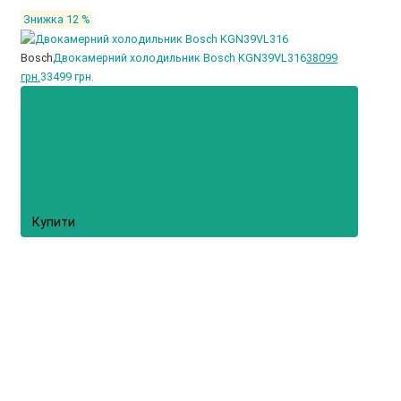
Знижка 12 %
Bosch
Двокамерний холодильник Bosch KGN39VL316
38099
грн.
33499 грн.
Купити