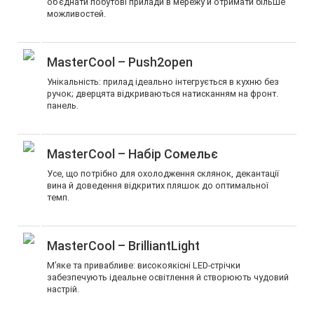
об’єднати побутові прилади в мережу й отримати більше
можливостей.
MasterCool – Push2open
Унікальність: прилад ідеально інтегрується в кухню без
ручок; дверцята відкриваються натисканням на фронт.
панель.
MasterCool – Набір Сомельє
Усе, що потрібно для охолодження склянок, декантації
вина й доведення відкритих пляшок до оптимальної
темп.
MasterCool – BrilliantLight
М’яке та привабливе: високоякісні LED-стрічки
забезпечують ідеальне освітлення й створюють чудовий
настрій.