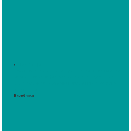
Духові шафи
Духові шафи висотою 60 см.
Духові шафи з мікрохвильовим
режимом
Духові шафи-пароварки
Компактні духові шафи
Мікрохвильові печі вбудовувані
Шафи для підігріву посуду
Вакууматори
Виробники