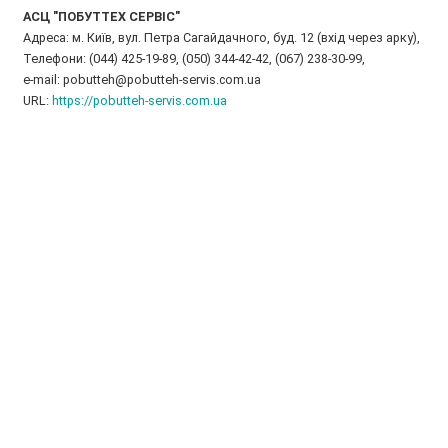
АСЦ "ПОБУТТЕХ СЕРВІС"
Адреса: м. Київ, вул. Петра Сагайдачного, буд. 12 (вхід через арку),
Телефони: (044) 425-19-89, (050) 344-42-42, (067) 238-30-99,
e-mail: pobutteh@pobutteh-servis.com.ua
URL:
https://pobutteh-servis.com.ua