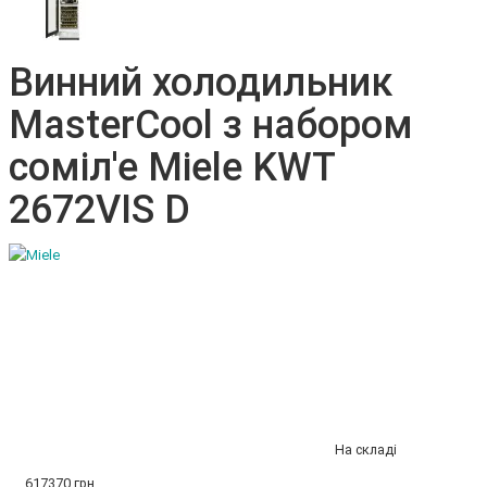
Винний холодильник
MasterCool з набором
соміл'е Miele KWT
2672VIS D
На складі
617370 грн.