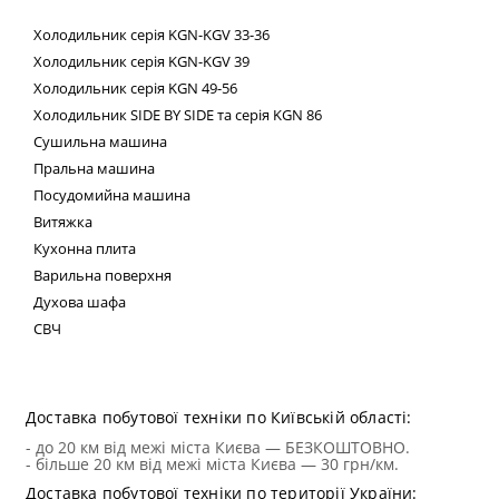
Холодильник
серія
KGN
-
KGV
33-36
Холодильник серія
KGN
-
KGV
39
Холодильник серія
KGN
49-56
Холодильник
SIDE
BY
SIDE
та сер
ія
KGN
86
Сушильна машина
Пральна машина
Посудомийна машина
Витяжка
Кухонна плита
Варильна поверхня
Духова шафа
СВЧ
Техні
Доставка побутової техніки по Київській області:
- до 20 км від межі міста Києва — БЕЗКОШТОВНО.
- більше 20 км від межі міста Києва — 30 грн/км.
Доставка побутової техніки по території України: