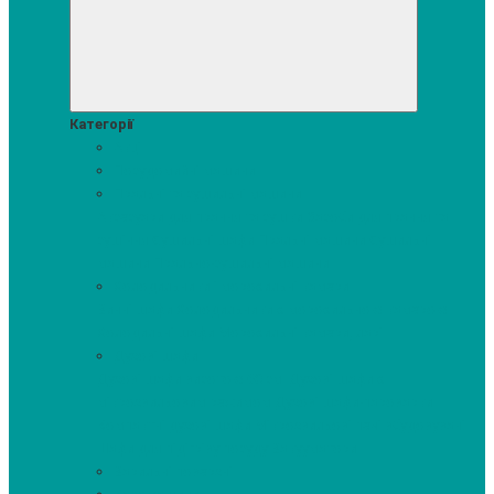
Категорії
Акції
Посудомийні машини
Пральні та сушильні машини
Аксесуари для прання та сушки
Засоби для прання та
сушіння
Сушильні шафи
Пральні машини
Сушильні
машини
Прально-сушильні машини
Холодильники і морозильні камери
Винні шафи
Холодильники з морозильною камерою
Холодильні шафи
Морозильні камери, ларі
Духові шафи
Духові шафи висотою 60 см.
Духові шафи з
мікрохвильовим режимом
Духові шафи-пароварки
Компактні духові шафи
Мікрохвильові печі вбудовувані
Шафи для підігріву посуду
Вакууматори
Варильні поверхні