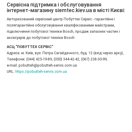
Сервісна підтримка і обслуговування
інтернет-магазину siemtec.kiev.ua в місті Києві:
Авторизований сервісний центр Побуттех Сервіс - гарантійне і
післягарантійне обслуговування кваліфікованими майстрами,
підключення побутової техніки Bosch, продаж запасних частин і
аксесуарів до побутової техніки Bosch
АСЦ "ПОБУТТЕХ СЕРВІС"
Адреса: м. Київ, вул. Петра Сагайдачного, буд. 12 (вхід через арку),
Телефони: (044) 425-19-89, (050) 344-42-42, (067) 238-30-99,
e-mail: pobutteh@pobutteh-servis.com.ua
URL:
https://pobutteh-servis.com.ua