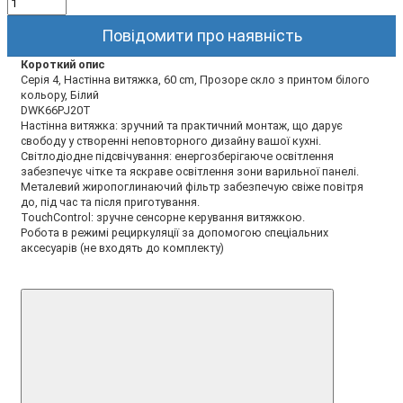
Повiдомити про наявнiсть
Короткий опис
Серія 4, Настінна витяжка, 60 cm, Прозоре скло з принтом білого
кольору, Білий
DWK66PJ20T
Настінна витяжка: зручний та практичний монтаж, що дарує
свободу у створенні неповторного дизайну вашої кухні.
Світлодіодне підсвічування: енергозберігаюче освітлення
забезпечує чітке та яскраве освітлення зони варильної панелі.
Металевий жиропоглинаючий фільтр забезпечую свіже повітря
до, під час та після приготування.
TouchControl: зручне сенсорне керування витяжкою.
Робота в режимі рециркуляції за допомогою спеціальних
аксесуарів (не входять до комплекту)