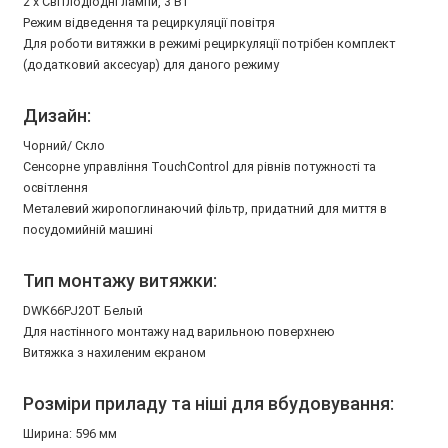
2 x Світлодіодні лампи, 3 Вт
Режим відведення та рециркуляції повітря
Для роботи витяжки в режимі рециркуляції потрібен комплект
(додатковий аксесуар) для даного режиму
Дизайн:
Чорний/ Скло
Сенсорне управління TouchControl для рівнів потужності та
освітлення
Металевий жиропоглинаючий фільтр, придатний для миття в
посудомийній машині
Тип монтажу витяжки:
DWK66PJ20T Белый
Для настінного монтажу над варильною поверхнею
Витяжка з нахиленим екраном
Розміри приладу та ніші для вбудовування:
Ширина: 596 мм