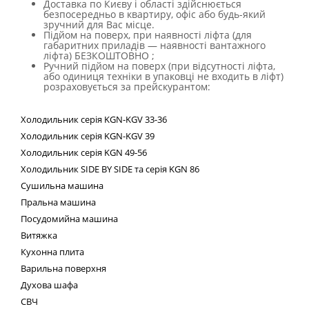
Доставка по Києву і області здійснюється
безпосередньо в квартиру, офіс або будь-який
зручний для Вас місце.
Підйом на поверх, при наявності ліфта (для
габаритних приладів — наявності вантажного
ліфта) БЕЗКОШТОВНО ;
Ручний підйом на поверх (при відсутності ліфта,
або одиниця техніки в упаковці не входить в ліфт)
розраховується за прейскурантом:
Холодильник
серія
KGN
-
KGV
33-36
Холодильник серія
KGN
-
KGV
39
Холодильник серія
KGN
49-56
Холодильник
SIDE
BY
SIDE
та сер
ія
KGN
86
Сушильна машина
Пральна машина
Посудомийна машина
Витяжка
Кухонна плита
Варильна поверхня
Духова шафа
СВЧ