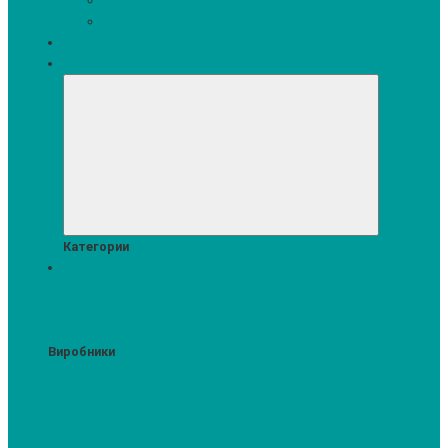
Кавомашини
Кухонні меблі
Акції
Комплекти
Категории
Пральні та сушильні машини
Аксесуари для прання та сушки
Засоби для прання та сушіння
Сушильні шафи
Пральні машини
Сушильні машини
Прально-
сушильні машини
Виробники