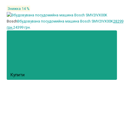
Знижка 14 %
Bosch
Вбудовувана посудомийна машина Bosch SMV2IVX00K
28299
грн.
24399 грн.
Купити