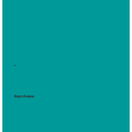
Духові шафи
Духові шафи висотою 60 см.
Духові шафи з мікрохвильовим
режимом
Духові шафи-пароварки
Компактні духові шафи
Мікрохвильові печі вбудовувані
Шафи для підігріву посуду
Вакууматори
Виробники