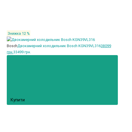
Знижка 12 %
Bosch
Двокамерний холодильник Bosch KGN39VL316
38099
грн.
33499 грн.
Купити