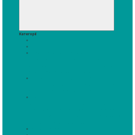
Категорії
Акції
Посудомийні машини
Пральні та сушильні машини
Аксесуари для прання та сушки
Засоби для прання та
сушіння
Сушильні шафи
Пральні машини
Сушильні
машини
Прально-сушильні машини
Холодильники і морозильні камери
Винні шафи
Холодильники з морозильною камерою
Холодильні шафи
Морозильні камери, ларі
Духові шафи
Духові шафи висотою 60 см.
Духові шафи з
мікрохвильовим режимом
Духові шафи-пароварки
Компактні духові шафи
Мікрохвильові печі вбудовувані
Шафи для підігріву посуду
Вакууматори
Варильні поверхні