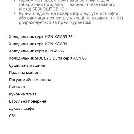
габаритних приладів — наявності вантажного
ліфта) БЕЗКОШТОВНО ;
Ручний підйом на поверх (при відсутності ліфта,
або одиниця техніки в упаковці не входить в ліфт)
розраховується за прейскурантом:
Холодильник
серія
KGN
-
KGV
33-36
Холодильник серія
KGN
-
KGV
39
Холодильник серія
KGN
49-56
Холодильник
SIDE
BY
SIDE
та сер
ія
KGN
86
Сушильна машина
Пральна машина
Посудомийна машина
Витяжка
Кухонна плита
Варильна поверхня
Духова шафа
СВЧ
Техні