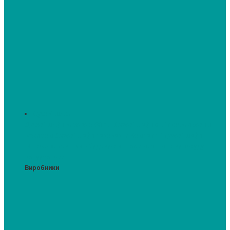
Духові шафи
Духові шафи висотою 60 см.
Духові шафи з мікрохвильовим
режимом
Духові шафи-пароварки
Компактні духові шафи
Мікрохвильові печі вбудовувані
Шафи для підігріву посуду
Вакууматори
Виробники