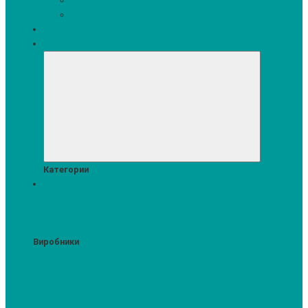
Кавомашини
Кухонні меблі
Акції
Комплекти
Категории
Пральні та сушильні машини
Аксесуари для прання та сушки
Засоби для прання та сушіння
Сушильні шафи
Пральні машини
Сушильні машини
Прально-
сушильні машини
Виробники