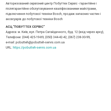
Авторизований сервісний центр Побуттех Сервіс - гарантійне і
післягарантійне обслуговування кваліфікованими майстрами,
підключення побутової техніки Bosch, продаж запасних частин і
аксесуарів до побутової техніки Bosch
АСЦ "ПОБУТТЕХ СЕРВІС"
Адреса: м. Київ, вул. Петра Сагайдачного, буд. 12 (вхід через арку),
Телефони: (044) 425-19-89, (050) 344-42-42, (067) 238-30-99,
e-mail: pobutteh@pobutteh-servis.com.ua
URL:
https://pobutteh-servis.com.ua