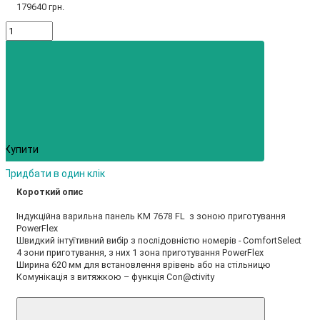
179640 грн.
Купити
Придбати в один клік
Короткий опис
Індукційна варильна панель KM 7678 FL з зоною приготування
PowerFlex
Швидкий інтуїтивний вибір з послідовністю номерів - ComfortSelect
4 зони приготування, з них 1 зона приготування PowerFlex
Ширина 620 мм для встановлення врівень або на стільницю
Комунікація з витяжкою – функція Con@ctivity