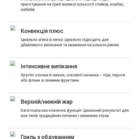
приготування на грилі великої кількості стейків, ковбас,
кебабів.
Конвекція плюс
Ідеально м’яка й легка: ідеально підходить для
дбайливого випікання та смаження на кількох рівнях
Інтенсивне випікання
Хрусткі основи й смачні, соковиті начинки – піци, пироги
або флани зі свіжими фруктами.
Верхній/нижній жар
Багатоцільова класична функція: ідеальний результат для
всіх типів традиційних печених і смажених страв.
Гриль з обдуванням