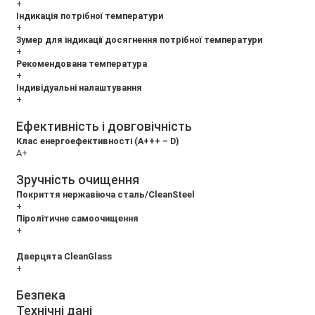
+
Індикація потрібної температури
+
Зумер для індикації досягнення потрібної температури
+
Рекомендована температура
+
Індивідуальні налаштування
+
Ефективність і довговічність
Клас енергоефективності (A+++ – D)
A+
Зручність очищення
Покриття нержавіюча сталь/CleanSteel
+
Піролітичне самоочищення
+
Дверцята CleanGlass
+
Безпека
Технічні дані