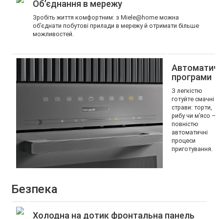
Об’єднання в мережу
Зробіть життя комфортним: з Miele@home можна
об’єднати побутові прилади в мережу й отримати більше
можливостей.
Автоматич
програми
З легкістю
готуйте смачні
страви: торти,
рибу чи м’ясо –
повністю
автоматичні
процеси
приготування.
Безпека
Холодна на дотик фронтальна панель