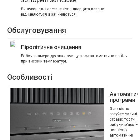
SoftOpen і SoftClose
Вишуканість і елегантність: дверцята плавно
відчиняються й зачиняються.
Обслуговування
Піролітичне очищення
Робоча камера духовки очищується автоматично навіть
при високій температурі.
Особливості
Автоматич
програми
З легкістю
готуйте смачні
страви: торти,
рибу чи м’ясо –
повністю
автоматичні