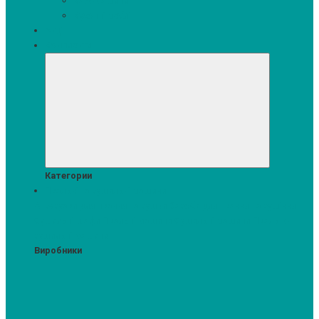
Кавомашини
Кухонні меблі
Акції
Комплекти
Категории
Пральні та сушильні машини
Аксесуари для прання та сушки
Засоби для прання та сушіння
Сушильні шафи
Пральні машини
Сушильні машини
Прально-
сушильні машини
Виробники