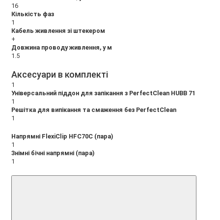
16
Кількість фаз
1
Кабель живлення зі штекером
+
Довжина проводу живлення, у м
1.5
Аксесуари в комплекті
1
Універсальний піддон для запікання з PerfectClean HUBB 71
1
Решітка для випікання та смаження без PerfectClean
1
Напрямні FlexiClip HFC70C (пара)
1
Знімні бічні напрямні (пара)
1