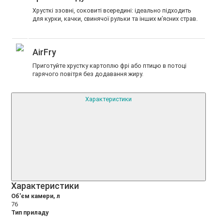
Хрусткі ззовні, соковиті всередині: ідеально підходить
для курки, качки, свинячої рульки та інших м’ясних страв.
AirFry
Приготуйте хрустку картоплю фрі або птицю в потоці
гарячого повітря без додавання жиру.
Характеристики
Xарактеристики
Об'єм камери, л
76
Тип приладу