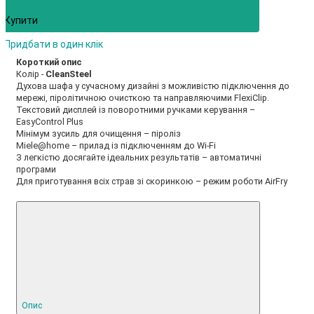
Купити
Придбати в один клік
Короткий опис
Колір -
CleanSteel
Духова шафа у сучасному дизайні з можливістю підключення до
мережі, піролітичною очисткою та направляючими FlexiClip.
Текстовий дисплей із поворотними ручками керування –
EasyControl Plus
Мінімум зусиль для очищення – піроліз
Miele@home – прилад із підключенням до Wi-Fi
З легкістю досягайте ідеальних результатів – автоматичні
програми
Для приготування всіх страв зі скоринкою – режим роботи AirFry
Опис