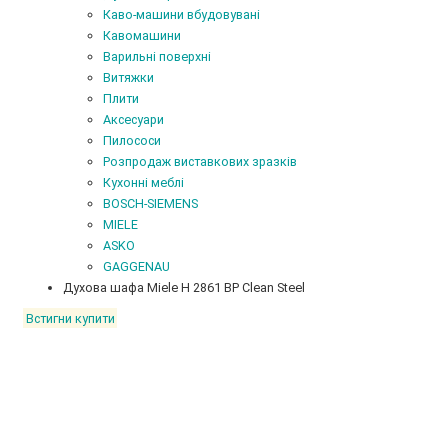
Каво-машини вбудовувані
Кавомашини
Варильні поверхні
Витяжки
Плити
Аксесуари
Пилососи
Розпродаж виставкових зразків
Кухонні меблі
BOSCH-SIEMENS
MIELE
ASKO
GAGGENAU
Духова шафа Miele H 2861 BP Clean Steel
Встигни купити