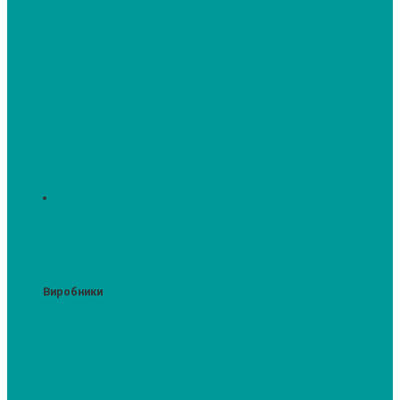
Духові шафи
Духові шафи висотою 60 см.
Духові шафи з мікрохвильовим
режимом
Духові шафи-пароварки
Компактні духові шафи
Мікрохвильові печі вбудовувані
Шафи для підігріву посуду
Вакууматори
Виробники