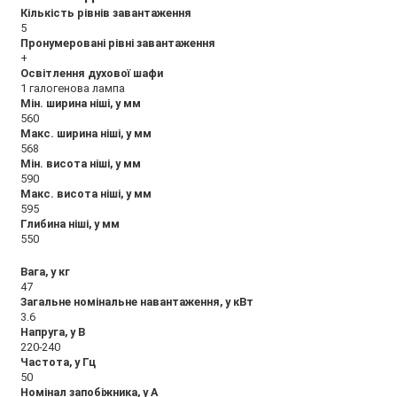
Кількість рівнів завантаження
5
Пронумеровані рівні завантаження
+
Освітлення духової шафи
1 галогенова лампа
Мін. ширина ніші, у мм
560
Макс. ширина ніші, у мм
568
Мін. висота ніші, у мм
590
Макс. висота ніші, у мм
595
Глибина ніші, у мм
550
Вага, у кг
47
Загальне номінальне навантаження, у кВт
3.6
Напруга, у В
220-240
Частота, у Гц
50
Номінал запобіжника, у А