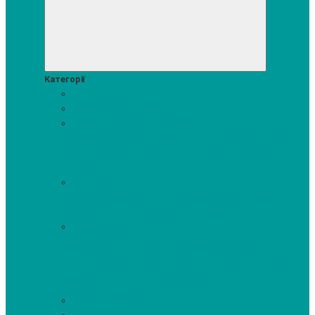
Категорії
Акції
Посудомийні машини
Пральні та сушильні машини
Аксесуари для прання та сушки
Засоби для прання та
сушіння
Сушильні шафи
Пральні машини
Сушильні
машини
Прально-сушильні машини
Холодильники і морозильні камери
Винні шафи
Холодильники з морозильною камерою
Холодильні шафи
Морозильні камери, ларі
Духові шафи
Духові шафи висотою 60 см.
Духові шафи з
мікрохвильовим режимом
Духові шафи-пароварки
Компактні духові шафи
Мікрохвильові печі вбудовувані
Шафи для підігріву посуду
Вакууматори
Варильні поверхні