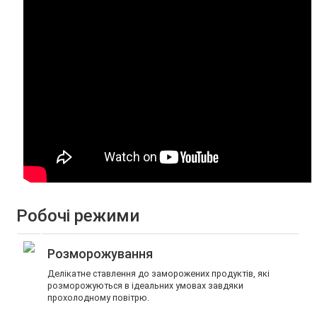
Робочі режими
Розморожування
Делікатне ставлення до заморожених продуктів, які
розморожуються в ідеальних умовах завдяки
прохолодному повітрю.