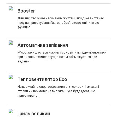
Booster
Для тих, хто живе насиченим життям: якщо не вистачає
часу на приготування їжі, ви обов’язково оціните цю
функцію.
Автоматика запікання
М’ясо залишається ніжним і соковитим: підрум’янюється
при високій температурі, а потім обсмажується при
заданій.
Тепловентилятор Eco
Надзвичайна енергоефективність: соковиті смажені
страви чи неймовірна випічка – усе буде ідеально
приготовано.
Гриль великий