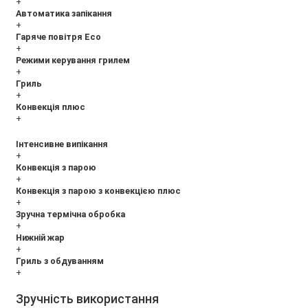
+
Автоматика запікання
+
Гаряче повітря Eco
+
Режими керування грилем
+
Гриль
+
Конвекція плюс
+
Інтенсивне випікання
+
Конвекція з парою
+
Конвекція з парою з конвекцією плюс
+
Зручна термічна обробка
+
Нижній жар
+
Гриль з обдуванням
+
Зручність використання