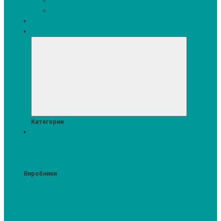
Кавомашини
Кухонні меблі
Акції
Комплекти
Категории
Пральні та сушильні машини
Аксесуари для прання та сушки
Засоби для прання та сушіння
Сушильні шафи
Пральні машини
Сушильні машини
Прально-
сушильні машини
Виробники