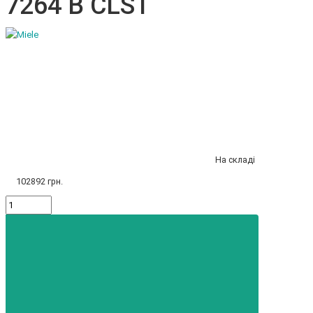
7264 B CLST
На складі
102892 грн.