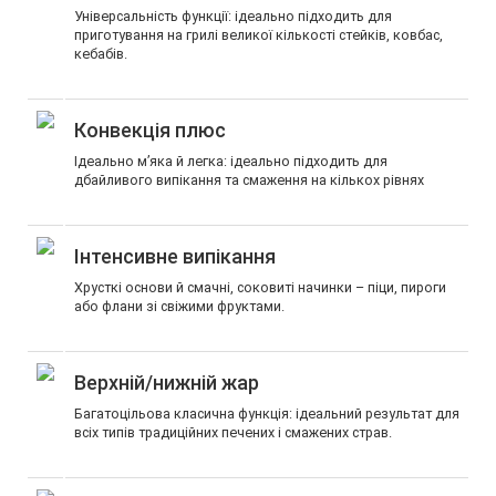
Універсальність функції: ідеально підходить для
приготування на грилі великої кількості стейків, ковбас,
кебабів.
Конвекція плюс
Ідеально м’яка й легка: ідеально підходить для
дбайливого випікання та смаження на кількох рівнях
Інтенсивне випікання
Хрусткі основи й смачні, соковиті начинки – піци, пироги
або флани зі свіжими фруктами.
Верхній/нижній жар
Багатоцільова класична функція: ідеальний результат для
всіх типів традиційних печених і смажених страв.