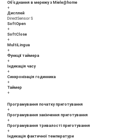
Об’єднання в мережу з Miele@home
+
Дисплей
DirectSensor S
SoftOpen
+
SoftClose
+
MultiLingua
+
Функції таймера
+
Індикація часу
+
Синхронізація годинника
+
Таймер
+
Програмування початку приготування
+
Програмування закінчення приготування
+
Програмування тривалості приготування
+
Індикація фактичної температури