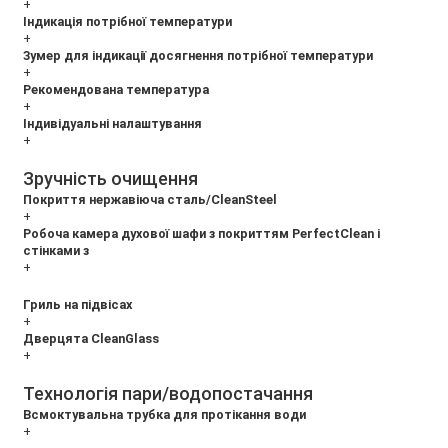
+
Індикація потрібної температури
+
Зумер для індикації досягнення потрібної температури
+
Рекомендована температура
+
Індивідуальні налаштування
+
Зручність очищення
Покриття нержавіюча сталь/CleanSteel
+
Робоча камера духової шафи з покриттям PerfectClean і
стінками з
+
Гриль на підвісах
+
Дверцята CleanGlass
+
Технологія пари/водопостачання
Всмоктувальна трубка для протікання води
+