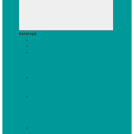
Категорії
Акції
Посудомийні машини
Пральні та сушильні машини
Аксесуари для прання та сушки
Засоби для прання та
сушіння
Сушильні шафи
Пральні машини
Сушильні
машини
Прально-сушильні машини
Холодильники і морозильні камери
Винні шафи
Холодильники з морозильною камерою
Холодильні шафи
Морозильні камери, ларі
Духові шафи
Духові шафи висотою 60 см.
Духові шафи з
мікрохвильовим режимом
Духові шафи-пароварки
Компактні духові шафи
Мікрохвильові печі вбудовувані
Шафи для підігріву посуду
Вакууматори
Варильні поверхні