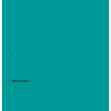
Духові шафи
Духові шафи висотою 60 см.
Духові шафи з мікрохвильовим
режимом
Духові шафи-пароварки
Компактні духові шафи
Мікрохвильові печі вбудовувані
Шафи для підігріву посуду
Вакууматори
Виробники