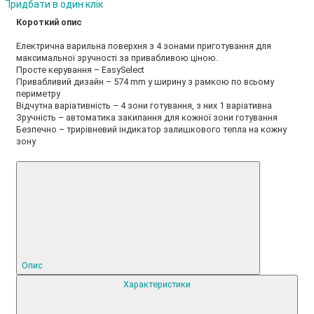
Придбати в один клік
Короткий опис
Електрична варильна поверхня з 4 зонами приготування для
максимальної зручності за привабливою ціною.
Просте керування – EasySelect
Привабливий дизайн – 574 mm у ширину з рамкою по всьому
периметру
Відчутна варіативність – 4 зони готування, з них 1 варіативна
Зручність – автоматика закипання для кожної зони готування
Безпечно – трирівневий індикатор залишкового тепла на кожну
зону
Опис
Характеристики