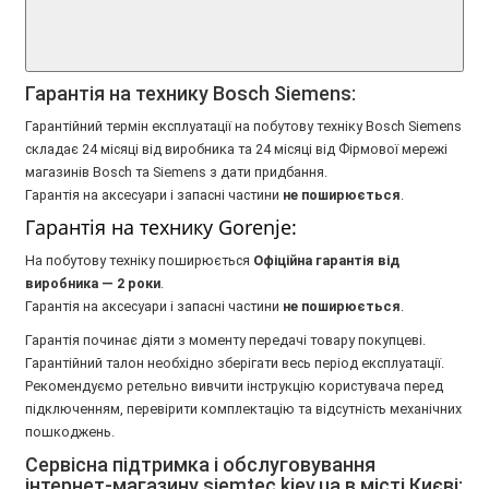
Гарантія на технику Bosch Siemens:
Гарантійний термін експлуатації на побутову техніку Bosch Siemens
складає 24 місяці від виробника та 24 місяці від Фірмової мережі
магазинів Bosch та Siemens з дати придбання.
Гарантія на аксесуари і запасні частини
не поширюється
.
Гарантія на технику Gorenje:
На побутову техніку поширюється
Oфіційна гарантія від
виробника — 2 роки
.
Гарантія на аксесуари і запасні частини
не поширюється
.
Гарантія починає діяти з моменту передачі товару покупцеві.
Гарантійний талон необхідно зберігати весь період експлуатації.
Рекомендуємо ретельно вивчити інструкцію користувача перед
підключенням, перевірити комплектацію та відсутність механічних
пошкоджень.
Сервісна підтримка і обслуговування
інтернет-магазину siemtec.kiev.ua в місті Києві: