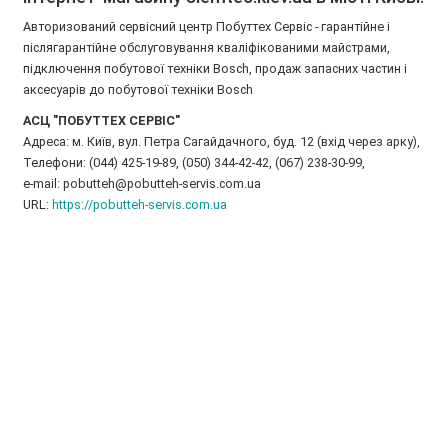
Авторизований сервісний центр Побуттех Сервіс - гарантійне і
післягарантійне обслуговування кваліфікованими майстрами,
підключення побутової техніки Bosch, продаж запасних частин і
аксесуарів до побутової техніки Bosch
АСЦ "ПОБУТТЕХ СЕРВІС"
Адреса: м. Київ, вул. Петра Сагайдачного, буд. 12 (вхід через арку),
Телефони: (044) 425-19-89, (050) 344-42-42, (067) 238-30-99,
e-mail: pobutteh@pobutteh-servis.com.ua
URL:
https://pobutteh-servis.com.ua