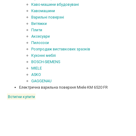
Каво-машини вбудовувані
Кавомашини
Варильні поверхні
Витяжки
Плити
Аксесуари
Пилососи
Розпродаж виставкових зразків
Кухонні меблі
BOSCH-SIEMENS
MIELE
ASKO
GAGGENAU
Електрична варильна поверхня Miele KM 6520 FR
Встигни купити