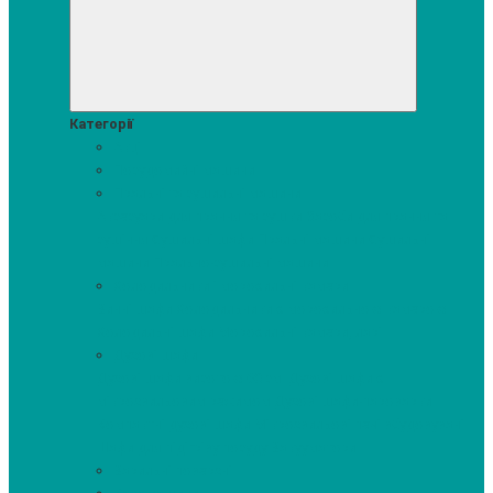
Категорії
Акції
Посудомийні машини
Пральні та сушильні машини
Аксесуари для прання та сушки
Засоби для прання та
сушіння
Сушильні шафи
Пральні машини
Сушильні
машини
Прально-сушильні машини
Холодильники і морозильні камери
Винні шафи
Холодильники з морозильною камерою
Холодильні шафи
Морозильні камери, ларі
Духові шафи
Духові шафи висотою 60 см.
Духові шафи з
мікрохвильовим режимом
Духові шафи-пароварки
Компактні духові шафи
Мікрохвильові печі вбудовувані
Шафи для підігріву посуду
Вакууматори
Варильні поверхні