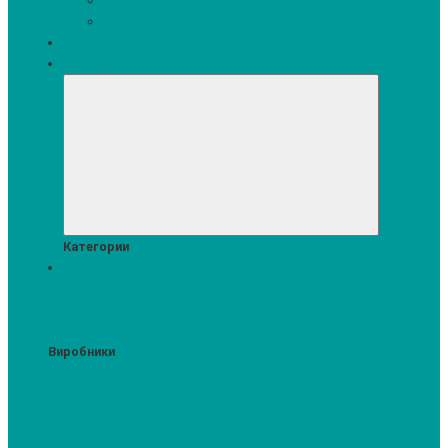
Кавомашини
Кухонні меблі
Акції
Комплекти
Категории
Пральні та сушильні машини
Аксесуари для прання та сушки
Засоби для прання та сушіння
Сушильні шафи
Пральні машини
Сушильні машини
Прально-
сушильні машини
Виробники