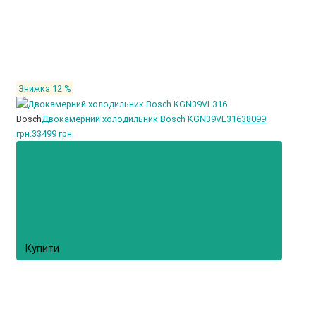
Знижка 12 %
Bosch
Двокамерний холодильник Bosch KGN39VL316
38099
грн.
33499 грн.
Купити