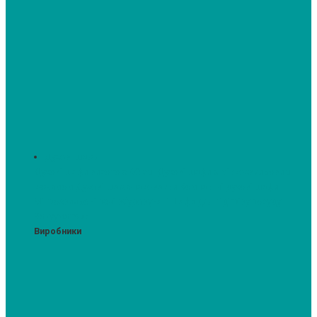
Духові шафи
Духові шафи висотою 60 см.
Духові шафи з мікрохвильовим
режимом
Духові шафи-пароварки
Компактні духові шафи
Мікрохвильові печі вбудовувані
Шафи для підігріву посуду
Вакууматори
Виробники