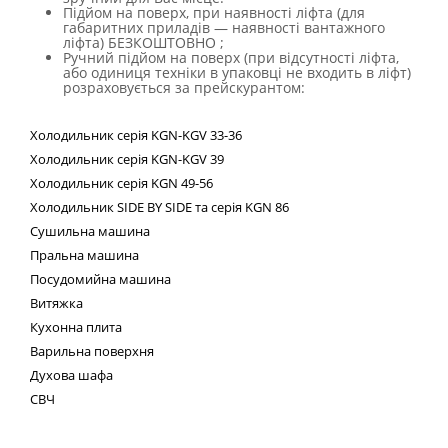
Підйом на поверх, при наявності ліфта (для
габаритних приладів — наявності вантажного
ліфта) БЕЗКОШТОВНО ;
Ручний підйом на поверх (при відсутності ліфта,
або одиниця техніки в упаковці не входить в ліфт)
розраховується за прейскурантом:
Холодильник
серія
KGN
-
KGV
33-36
Холодильник серія
KGN
-
KGV
39
Холодильник серія
KGN
49-56
Холодильник
SIDE
BY
SIDE
та сер
ія
KGN
86
Сушильна машина
Пральна машина
Посудомийна машина
Витяжка
Кухонна плита
Варильна поверхня
Духова шафа
СВЧ
Техні