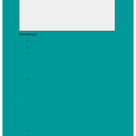
Категорії
Акції
Посудомийні машини
Пральні та сушильні машини
Аксесуари для прання та сушки
Засоби для прання та
сушіння
Сушильні шафи
Пральні машини
Сушильні
машини
Прально-сушильні машини
Холодильники і морозильні камери
Винні шафи
Холодильники з морозильною камерою
Холодильні шафи
Морозильні камери, ларі
Духові шафи
Духові шафи висотою 60 см.
Духові шафи з
мікрохвильовим режимом
Духові шафи-пароварки
Компактні духові шафи
Мікрохвильові печі вбудовувані
Шафи для підігріву посуду
Вакууматори
Варильні поверхні