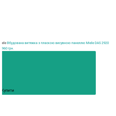
iele
Вбудована витяжка з пласкою висувною панеллю Miele DAS 2920
6960 грн.
Купити