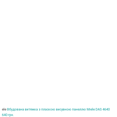
iele
Вбудована витяжка з пласкою висувною панеллю Miele DAS 4640
6640 грн.