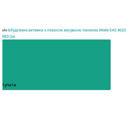
iele
Вбудована витяжка з пласкою висувною панеллю Miele DAS 4620
4880 грн.
Купити