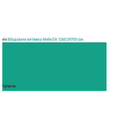
iele
Вбудована витяжка Miele DA 1260
29705 грн.
Купити