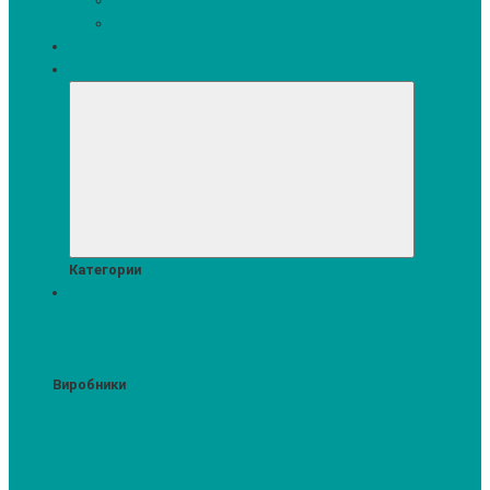
Кавомашини
Кухонні меблі
Акції
Комплекти
Категории
Пральні та сушильні машини
Аксесуари для прання та сушки
Засоби для прання та сушіння
Сушильні шафи
Пральні машини
Сушильні машини
Прально-
сушильні машини
Виробники