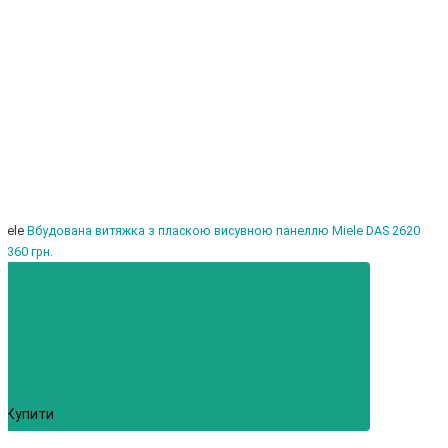
iele
Вбудована витяжка з пласкою висувною панеллю Miele DAS 2620
6360 грн.
Купити