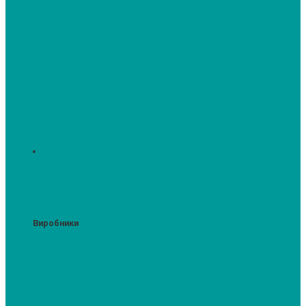
Духові шафи
Духові шафи висотою 60 см.
Духові шафи з мікрохвильовим
режимом
Духові шафи-пароварки
Компактні духові шафи
Мікрохвильові печі вбудовувані
Шафи для підігріву посуду
Вакууматори
Виробники