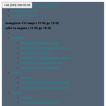
+38 (095) 090-95-95
Зворотній дзвінок
+38 (095) 090-95-95
+38 (095) 274-59-33
понеділок-п'ятниця з 10-00 до 19-00
субота-неділя з 10-00 до 18-00
Інструкції
Інструкції до духових шаф
Інструкції до варильних поверхонь
Інструкції до витяжок
Інструкції до посудомийних машин
Інструкції до пральних машин
Інструкції до холодильників
Оплата
Оплата
Оплата частинами від ПриватБанк
Покупка частинами від monobank
Про нас
Про нас
Політика конфіденційності