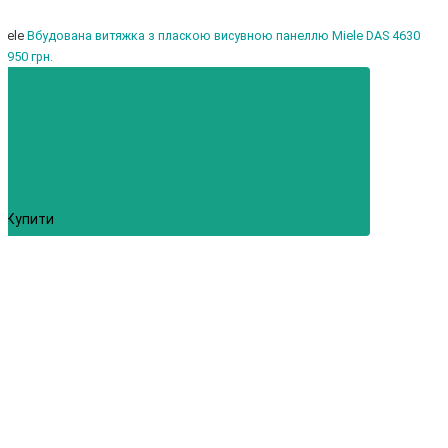
iele
Вбудована витяжка з пласкою висувною панеллю Miele DAS 4630
5950 грн.
Купити