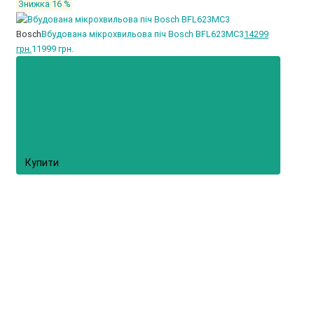
Знижка 16 %
Bosch
Вбудована мікрохвильова піч Bosch BFL623MC3
14299
грн.
11999 грн.
Купити