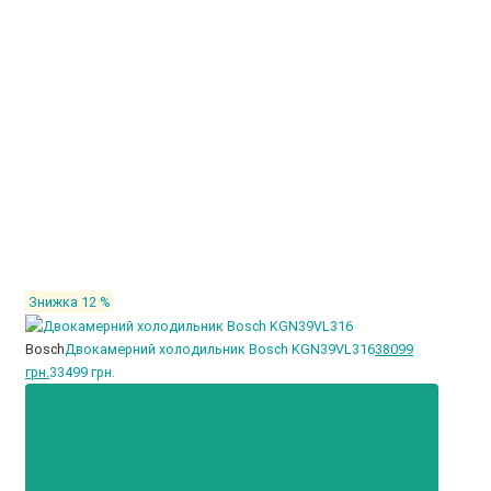
Знижка 12 %
Bosch
Двокамерний холодильник Bosch KGN39VL316
38099
грн.
33499 грн.