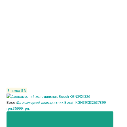
Знижка 5 %
Bosch
Двокамерний холодильник Bosch KGN39XI326
37899
грн.
35999 грн.