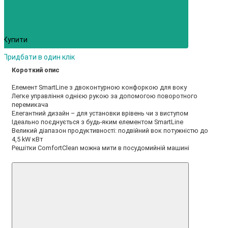
Купити
Придбати в один клік
Короткий опис
Елемент SmartLine з двоконтурною конфоркою для воку
Легке управління однією рукою за допомогою поворотного
перемикача
Елегантний дизайн – для установки врівень чи з виступом
Ідеально поєднується з будь-яким елементом SmartLine
Великий діапазон продуктивності: подвійний вок потужністю до
4,5 kW кВт
Решітки ComfortClean можна мити в посудомийній машині