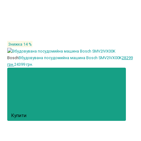
Знижка 14 %
Bosch
Вбудовувана посудомийна машина Bosch SMV2IVX00K
28299
грн.
24399 грн.
Купити