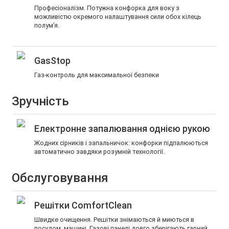
Професіоналізм. Потужна конфорка для воку з
можливістю окремого налаштування сили обох кілець
полум’я.
GasStop
Газ-контроль для максимальної безпеки
Зручність
Електронне запалювання однією рукою
Жодних сірників і запальничок: конфорки підпалюються
автоматично завдяки розумній технології.
Обслуговування
Решітки ComfortClean
Швидке очищення. Решітки знімаються й миються в
посудом. машині. Газові панелі довго зберігають гарний