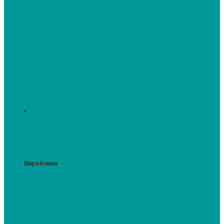
Духові шафи
Духові шафи висотою 60 см.
Духові шафи з мікрохвильовим
режимом
Духові шафи-пароварки
Компактні духові шафи
Мікрохвильові печі вбудовувані
Шафи для підігріву посуду
Вакууматори
Виробники