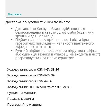
Доставка
Доставка побутової техніки по Києву:
Доставка по Києву і області здійснюється
безпосередньо в квартиру, офіс або будь-який
зручний для Вас місце.
Підйом на поверх, при наявності ліфта (для
габаритних приладів — наявності вантажного
ліфта) БЕЗКОШТОВНО ;
Ручний підйом на поверх (при відсутності ліфта,
або одиниця техніки в упаковці не входить в ліфт)
розраховується за прейскурантом:
Холодильник
серія
KGN
-
KGV
33-36
Холодильник серія
KGN
-
KGV
39
Холодильник серія
KGN
49-56
Холодильник
SIDE
BY
SIDE
та сер
ія
KGN
86
Сушильна машина
Пральна машина
Посудомийна машина