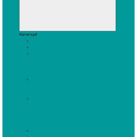
Категорії
Акції
Посудомийні машини
Пральні та сушильні машини
Аксесуари для прання та сушки
Засоби для прання та
сушіння
Сушильні шафи
Пральні машини
Сушильні
машини
Прально-сушильні машини
Холодильники і морозильні камери
Винні шафи
Холодильники з морозильною камерою
Холодильні шафи
Морозильні камери, ларі
Духові шафи
Духові шафи висотою 60 см.
Духові шафи з
мікрохвильовим режимом
Духові шафи-пароварки
Компактні духові шафи
Мікрохвильові печі вбудовувані
Шафи для підігріву посуду
Вакууматори
Варильні поверхні