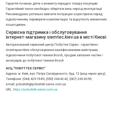
Гарантія починає діяти з моменту передачі товару покупцеві.
Гарантійний талон необхідно зберігати весь період експлуатації.
Рекомендуємо ретельно вивчити інструкцію користувача перед
підключенням, перевірити комплектацію та відсутність механічних
пошкоджень.
Сервісна підтримка і обслуговування
інтернет-магазину siemtec.kiev.ua в місті Києві:
Авторизований сервісний центр Побуттех Сервіс - гарантійне і
післягарантійне обслуговування кваліфікованими майстрами,
підключення побутової техніки Bosch, продаж запасних частин і
аксесуарів до побутової техніки Bosch
АСЦ "ПОБУТТЕХ СЕРВІС"
Адреса: м. Київ, вул. Петра Сагайдачного, буд. 12 (вхід через арку),
Телефони: (044) 425-19-89, (050) 344-42-42, (067) 238-30-99,
e-mail: pobutteh@pobutteh-servis.com.ua
URL:
https://pobutteh-servis.com.ua