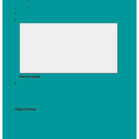
Кавомашини
Кухонні меблі
Акції
Комплекти
Категории
Пральні та сушильні машини
Аксесуари для прання та сушки
Засоби для прання та сушіння
Сушильні шафи
Пральні машини
Сушильні машини
Прально-
сушильні машини
Виробники