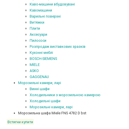
Каво-машини вбудовувані
Кавомашини
Варильні поверхні
Витяжки
Плити
Аксесуари
Пилососи
Розпродаж виставкових зразків
Кухонні меблі
BOSCH-SIEMENS
MIELE
ASKO
GAGGENAU
Морозильні камери, ларі
Винні шафи
Холодильники з морозильною камерою
Холодильні шафи
Морозильні камери, ларі
Морозильна шафа Miele FNS 4782 D bst
Встигни купити