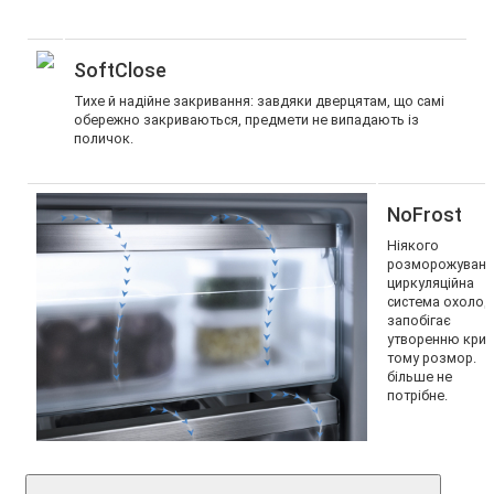
SoftClose
Тихе й надійне закривання: завдяки дверцятам, що самі
обережно закриваються, предмети не випадають із
поличок.
NoFrost
Ніякого
розморожуванн
циркуляційна
система охолод
запобігає
утворенню криг
тому розмор.
більше не
потрібне.