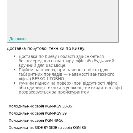
Доставка
Доставка побутової техніки по Києву:
Доставка по Києву і області здійснюється
безпосередньо в квартиру, офіс або будь-який
зручний для Вас місце.
Підйом на поверх, при наявності ліфта (для
габаритних приладів — наявності вантажного
ліфта) БЕЗКОШТОВНО ;
Ручний підйом на поверх (при відсутності ліфта,
або одиниця техніки в упаковці не входить в ліфт)
розраховується за прейскурантом:
Холодильник
серія
KGN
-
KGV
33-36
Холодильник серія
KGN
-
KGV
39
Холодильник серія
KGN
49-56
Холодильник
SIDE
BY
SIDE
та сер
ія
KGN
86