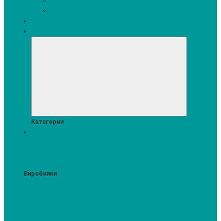
Кавомашини
Кухонні меблі
Акції
Комплекти
Категории
Пральні та сушильні машини
Аксесуари для прання та сушки
Засоби для прання та сушіння
Сушильні шафи
Пральні машини
Сушильні машини
Прально-
сушильні машини
Виробники