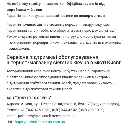
На побутову техніку поширюється
Oфіційна гарантія від
виробника — 2 роки
.
Гарантія на аксесуари і запасні частини
не поширюється
.
Гарантія починає діяти з моменту передачі товару покупцеві.
Гарантійний талон необхідно зберігати весь період експлуатації.
Рекомендуємо ретельно вивчити інструкцію користувача перед
підключенням, перевірити комплектацію та відсутність механічних
пошкоджень.
Сервісна підтримка і обслуговування
інтернет-магазину siemtec.kiev.ua в місті Києві:
Авторизований сервісний центр Побуттех Сервіс - гарантійне і
післягарантійне обслуговування кваліфікованими майстрами,
підключення побутової техніки Bosch, продаж запасних частин і
аксесуарів до побутової техніки Bosch
АСЦ "ПОБУТТЕХ СЕРВІС"
Адреса: м. Київ, вул. Петра Сагайдачного, буд. 12 (вхід через арку),
Телефони: (044) 425-19-89, (050) 344-42-42, (067) 238-30-99,
e-mail: pobutteh@pobutteh-servis.com.ua
URL:
https://pobutteh-servis.com.ua