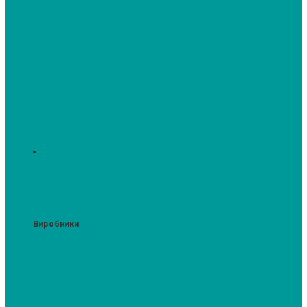
Духові шафи
Духові шафи висотою 60 см.
Духові шафи з мікрохвильовим
режимом
Духові шафи-пароварки
Компактні духові шафи
Мікрохвильові печі вбудовувані
Шафи для підігріву посуду
Вакууматори
Виробники