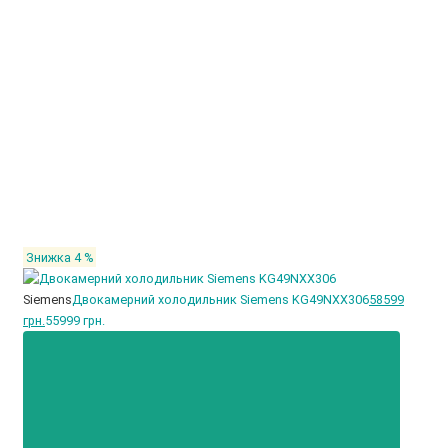
Знижка 4 %
Siemens
Двокамерний холодильник Siemens KG49NXX306
58599
грн.
55999 грн.