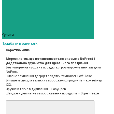
Купити
Придбати в один клік
Короткий опис
Морозильник, що встановлюється окремо з NoFrost і
додатковою зручністю для ідеального поєднання.
Без утворення льоду на продуктах і розморожування завдяки
NoFrost
Плавне зачинення дверцят завдяки технології SoftClose
Більше місця для великих заморожених продуктів – контейнер
XXL
Зручне й легке відкривання – EasyOpen
Швидке й делікатне заморожування продуктів – SuperFreeze