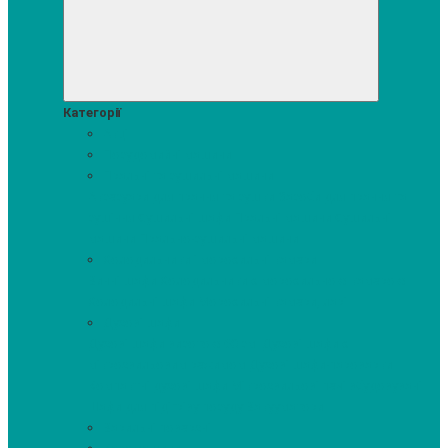
Категорії
Акції
Посудомийні машини
Пральні та сушильні машини
Аксесуари для прання та сушки
Засоби для прання та
сушіння
Сушильні шафи
Пральні машини
Сушильні
машини
Прально-сушильні машини
Холодильники і морозильні камери
Винні шафи
Холодильники з морозильною камерою
Холодильні шафи
Морозильні камери, ларі
Духові шафи
Духові шафи висотою 60 см.
Духові шафи з
мікрохвильовим режимом
Духові шафи-пароварки
Компактні духові шафи
Мікрохвильові печі вбудовувані
Шафи для підігріву посуду
Вакууматори
Варильні поверхні