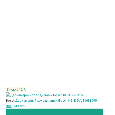
Знижка 12 %
Bosch
Двокамерний холодильник Bosch KGN39VL316
38099
грн.
33499 грн.