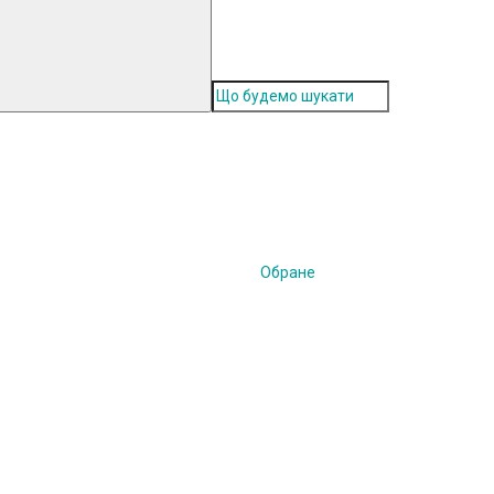
Обране